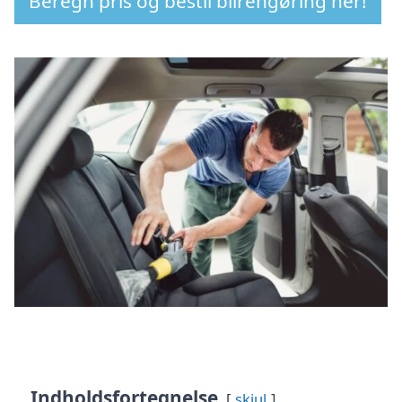
Beregn pris og bestil bilrengøring her!
Indholdsfortegnelse
skjul