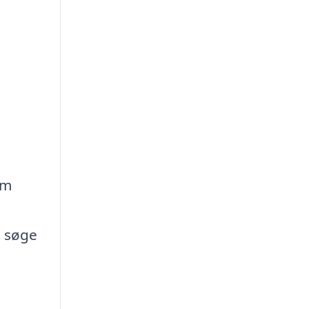
om
t søge