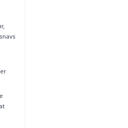
r,
 snavs
per
ce
at