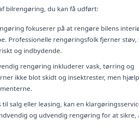
f bilrengøring, du kan få udført:
gøring fokuserer på at rengøre bilens interiø
. Professionelle rengøringsfolk fjerner støv,
 friskt og indbydende.
endig rengøring inkluderer vask, tørring og
erner ikke blot skidt og insektrester, men hjæl
ementerne.
 til salg eller leasing, kan en klargøringsservi
dvendig og udvendig rengøring for at sikre, 