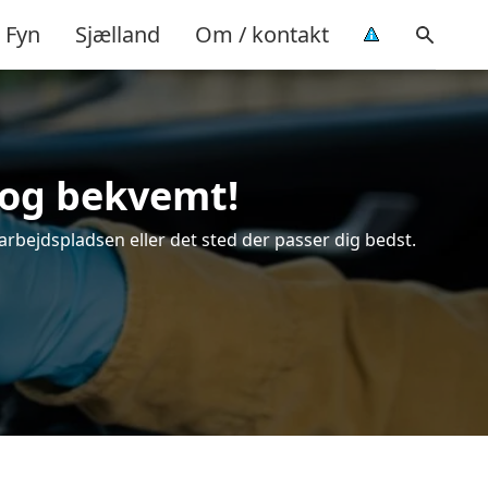
Fyn
Sjælland
Om / kontakt
 og bekvemt!
arbejdspladsen eller det sted der passer dig bedst.