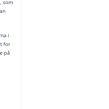
g, som
kan
ma i
t for
ne på