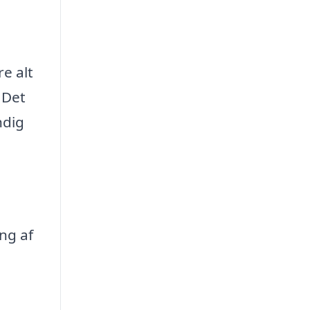
re alt
 Det
ndig
ing af