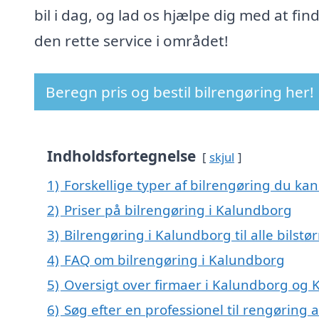
bil i dag, og lad os hjælpe dig med at fin
den rette service i området!
Beregn pris og bestil bilrengøring her!
Indholdsfortegnelse
skjul
1)
Forskellige typer af bilrengøring du kan
2)
Priser på bilrengøring i Kalundborg
3)
Bilrengøring i Kalundborg til alle bilst
4)
FAQ om bilrengøring i Kalundborg
5)
Oversigt over firmaer i Kalundborg og 
6)
Søg efter en professionel til rengøring 