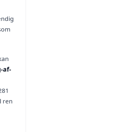
endig
 som
 kan
-af-
4281
l ren