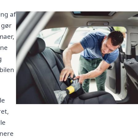
ing af
 gør
maer,
nne
g
bilen
le
ret,
le
enere