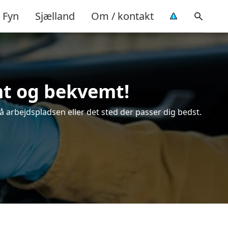
Fyn
Sjælland
Om / kontakt
emt og bekvemt!
på arbejdspladsen eller det sted der passer dig bedst.