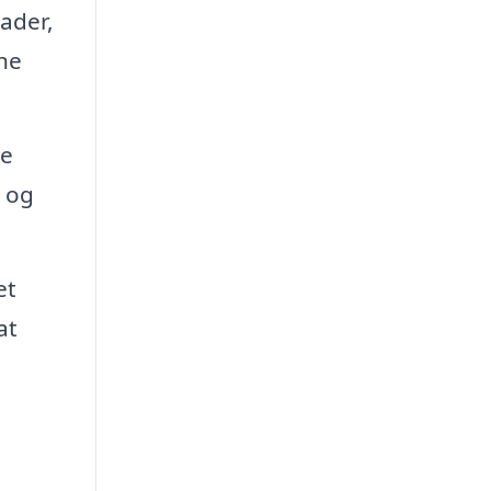
ader,
ne
de
r og
et
at