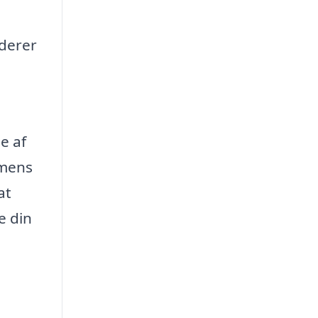
uderer
e af
 mens
at
e din