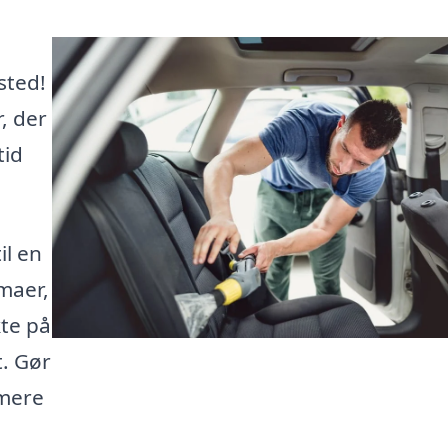
sted!
, der
tid
il en
maer,
kte på
t. Gør
 mere