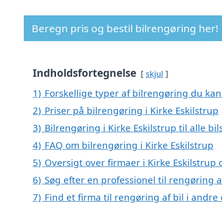
Beregn pris og bestil bilrengøring her!
Indholdsfortegnelse
skjul
1)
Forskellige typer af bilrengøring du kan 
2)
Priser på bilrengøring i Kirke Eskilstrup
3)
Bilrengøring i Kirke Eskilstrup til alle b
4)
FAQ om bilrengøring i Kirke Eskilstrup
5)
Oversigt over firmaer i Kirke Eskilstrup 
6)
Søg efter en professionel til rengøring a
7)
Find et firma til rengøring af bil i andr