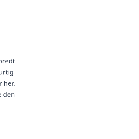
 bredt
urtig
 her.
e den