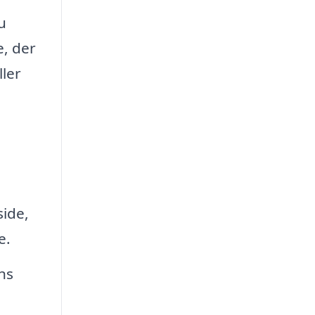
u
e, der
ller
side,
e.
ns