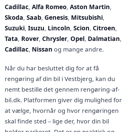
Cadillac
,
Alfa Romeo
,
Aston Martin
,
Skoda
,
Saab
,
Genesis
,
Mitsubishi
,
Suzuki
,
Isuzu
,
Lincoln
,
Scion
,
Citroen
,
Tata
,
Rover
,
Chrysler
,
Opel
,
Dalmatian
,
Cadillac
,
Nissan
og mange andre.
Når du har besluttet dig for at få
rengøring af din bil i Vestbjerg, kan du
nemt bestille det gennem rengøring-af-
bil.dk. Platformen giver dig mulighed for
at vælge, hvornår og hvor rengøringen
skal finde sted – lige der, hvor din bil
holder parkeret. Det er en praktisk og