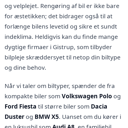
og velplejet. Rengøring af bil er ikke bare
for æstetikken; det bidrager også til at
forlænge bilens levetid og sikre et sundt
indeklima. Heldigvis kan du finde mange
dygtige firmaer i Gistrup, som tilbyder
bilpleje skræddersyet til netop din biltype
og dine behov.
Når vi taler om biltyper, spænder de fra
kompakte biler som
Volkswagen Polo
og
Ford Fiesta
til større biler som
Dacia
Duster
og
BMW X5
. Uanset om du kører i
en luksusbil som
Audi A8
, en familiebil