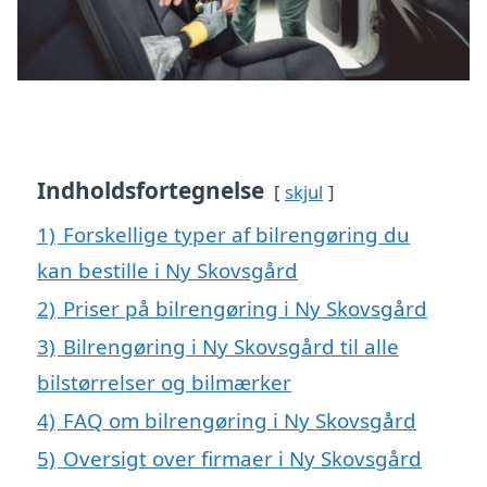
Indholdsfortegnelse
skjul
1)
Forskellige typer af bilrengøring du
kan bestille i Ny Skovsgård
2)
Priser på bilrengøring i Ny Skovsgård
3)
Bilrengøring i Ny Skovsgård til alle
bilstørrelser og bilmærker
4)
FAQ om bilrengøring i Ny Skovsgård
5)
Oversigt over firmaer i Ny Skovsgård