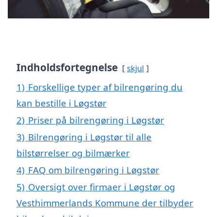
Indholdsfortegnelse
skjul
1)
Forskellige typer af bilrengøring du
kan bestille i Løgstør
2)
Priser på bilrengøring i Løgstør
3)
Bilrengøring i Løgstør til alle
bilstørrelser og bilmærker
4)
FAQ om bilrengøring i Løgstør
5)
Oversigt over firmaer i Løgstør og
Vesthimmerlands Kommune der tilbyder