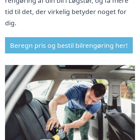
rengøring af din bil i Løgstør, og få mere
tid til det, der virkelig betyder noget for
dig.
Beregn pris og bestil bilrengøring her!