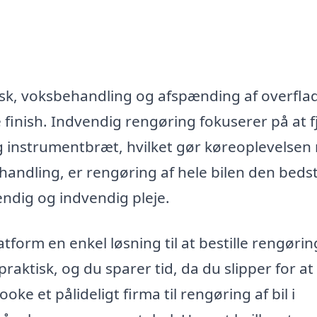
sk, voksbehandling og afspænding af overflad
e finish. Indvendig rengøring fokuserer på at f
og instrumentbræt, hvilket gør køreoplevelsen
handling, er rengøring af hele bilen den beds
ndig og indvendig pleje.
tform en enkel løsning til at bestille rengørin
praktisk, og du sparer tid, da du slipper for at
oke et pålideligt firma til rengøring af bil i