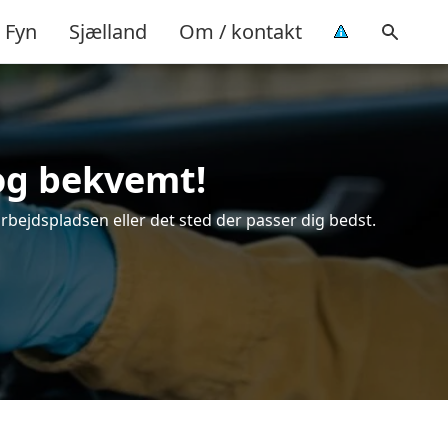
Fyn
Sjælland
Om / kontakt
 og bekvemt!
arbejdspladsen eller det sted der passer dig bedst.