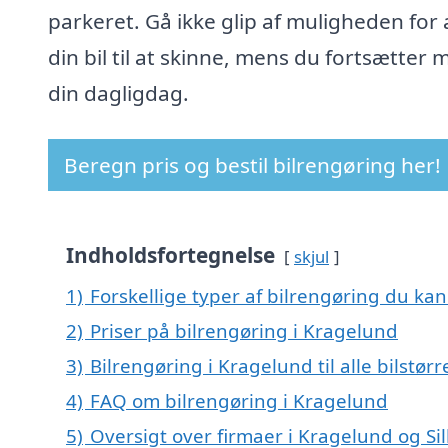
parkeret. Gå ikke glip af muligheden for 
din bil til at skinne, mens du fortsætter 
din dagligdag.
Beregn pris og bestil bilrengøring her!
Indholdsfortegnelse
skjul
1)
Forskellige typer af bilrengøring du kan
2)
Priser på bilrengøring i Kragelund
3)
Bilrengøring i Kragelund til alle bilstør
4)
FAQ om bilrengøring i Kragelund
5)
Oversigt over firmaer i Kragelund og Si