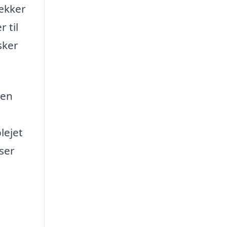
ækker
 til
sker
den
lejet
sser