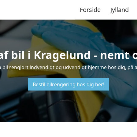
Forside
Jylland
f bil i Kragelund - nemt
in bil rengjort indvendigt og udvendigt hjemme hos dig, på 
Bestil bilrengøring hos dig her!