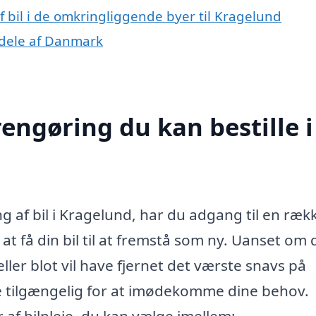
af bil i de omkringliggende byer til Kragelund
e dele af Danmark
rengøring du kan bestille i
g af bil i Kragelund, har du adgang til en ræk
at få din bil til at fremstå som ny. Uanset om 
ler blot vil have fjernet det værste snavs på
ce tilgængelig for at imødekomme dine behov.
f bilpleje, du kan vælge imellem: