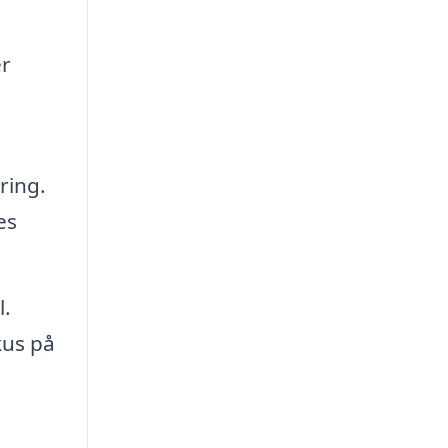
er
ring.
es
l.
kus på