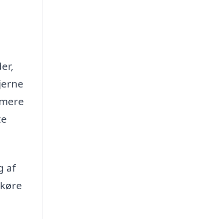
er,
jerne
 mere
te
g af
 køre