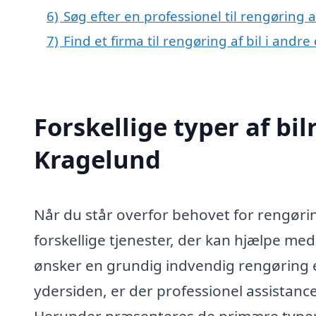
6)
Søg efter en professionel til rengøring 
7)
Find et firma til rengøring af bil i andr
Forskellige typer af bil
Kragelund
Når du står overfor behovet for rengørin
forskellige tjenester, der kan hjælpe med 
ønsker en grundig indvendig rengøring el
ydersiden, er der professionel assistan
Herunder præsenteres de primære typer a