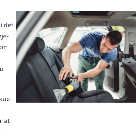
i det
eje-
 om
du
skue
r at
r