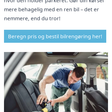
hvor den holder parkeret. Gør din kørsel
mere behagelig med en ren bil – det er
nemmere, end du tror!
Beregn pris og bestil bilrengøring her!