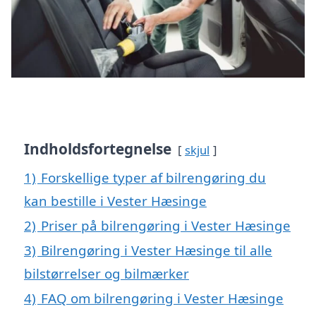
Indholdsfortegnelse
skjul
1)
Forskellige typer af bilrengøring du
kan bestille i Vester Hæsinge
2)
Priser på bilrengøring i Vester Hæsinge
3)
Bilrengøring i Vester Hæsinge til alle
bilstørrelser og bilmærker
4)
FAQ om bilrengøring i Vester Hæsinge