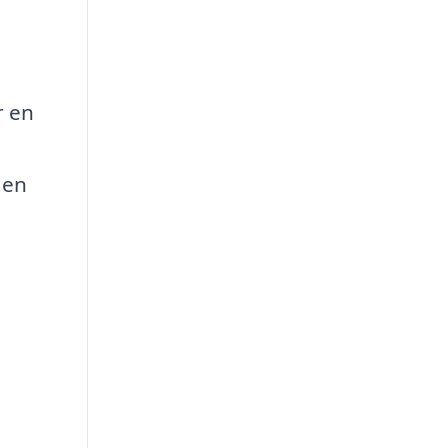
r en
 en