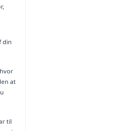
r,
 din
 hvor
den at
du
r til