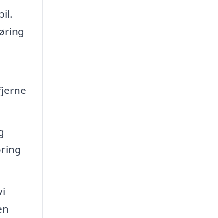
il.
øring
fjerne
g
øring
vi
en