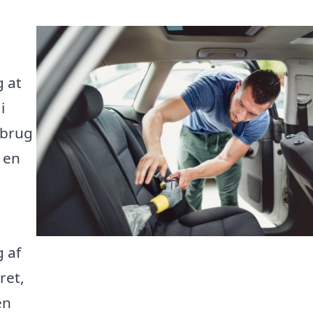
e
g at
i
 brug
 en
 af
ret,
en