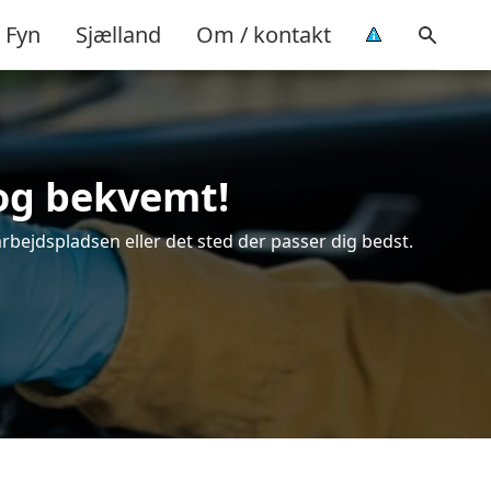
Fyn
Sjælland
Om / kontakt
 og bekvemt!
arbejdspladsen eller det sted der passer dig bedst.