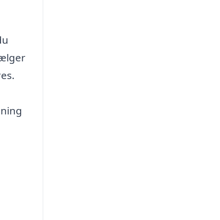
du
vælger
res.
sning