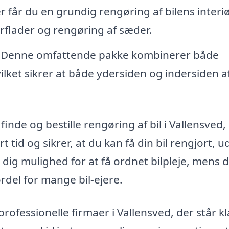
r får du en grundig rengøring af bilens interiø
erflader og rengøring af sæder.
 Denne omfattende pakke kombinerer både
lket sikrer at både ydersiden og indersiden af
inde og bestille rengøring af bil i Vallensved,
t tid og sikrer, at du kan få din bil rengjort, u
r dig mulighed for at få ordnet bilpleje, mens 
fordel for mange bil-ejere.
rofessionelle firmaer i Vallensved, der står kla