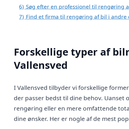
6)
Søg efter en professionel til rengøring a
7)
Find et firma til rengøring af bil i andr
Forskellige typer af bil
Vallensved
I Vallensved tilbyder vi forskellige forme
der passer bedst til dine behov. Uanse
rengøring eller en mere omfattende tota
dine ønsker. Her er nogle af de mest pop