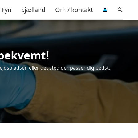
Fyn
Sjælland
Om / kontakt
 bekvemt!
ejdspladsen eller det sted der passer dig bedst.