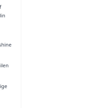
f
din
shine
ilen
ige