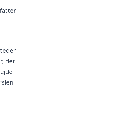
fatter
steder
r, der
bejde
rslen