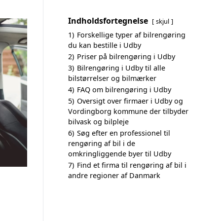
Indholdsfortegnelse
skjul
1)
Forskellige typer af bilrengøring
du kan bestille i Udby
2)
Priser på bilrengøring i Udby
3)
Bilrengøring i Udby til alle
bilstørrelser og bilmærker
4)
FAQ om bilrengøring i Udby
5)
Oversigt over firmaer i Udby og
Vordingborg kommune der tilbyder
bilvask og bilpleje
6)
Søg efter en professionel til
rengøring af bil i de
omkringliggende byer til Udby
7)
Find et firma til rengøring af bil i
andre regioner af Danmark