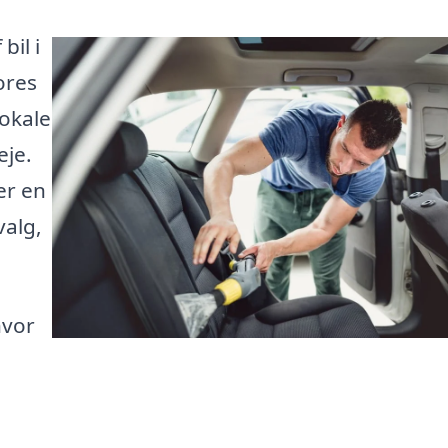
bil i
ores
lokale
eje.
er en
valg,
hvor