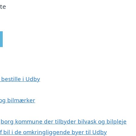
kte
 bestille i Udby
r og bilmærker
gborg kommune der tilbyder bilvask og bilpleje
af bil i de omkringliggende byer til Udby