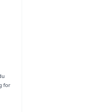
du
g for