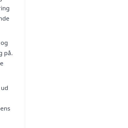
ring
ende
 og
g på.
te
t ud
lens