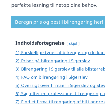
perfekte løsning til netop dine behov.
Beregn pris og bestil bilrengøring her!
Indholdsfortegnelse
skjul
1)
Forskellige typer af bilrengøring du kan 
2)
Priser på bilrengøring i Sigerslev
3)
Bilrengøring i Sigerslev til alle bilstørr
4)
FAQ om bilrengøring i Sigerslev
5)
Oversigt over firmaer i Sigerslev og St
6)
Søg efter en professionel til rengøring a
7)
Find et firma til rengøring af bil i andr