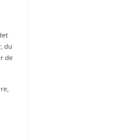
det
r, du
er de
re,