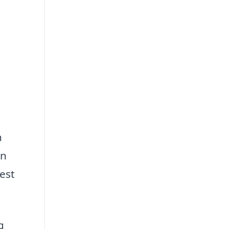
n
en
est
g