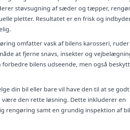
kluderer støvsugning af sæder og tæpper, rengø
elle pletter. Resultatet er en frisk og indbyd
lig.
ing omfatter vask af bilens karosseri, ruder
 måde at fjerne snavs, insekter og vejbelægnin
un forbedre bilens udseende, men også beskyt
e din bil eller bare vil have den til at se god
ng være den rette løsning. Dette inkluderer en
g rengøring samt en grundig inspektion af bi