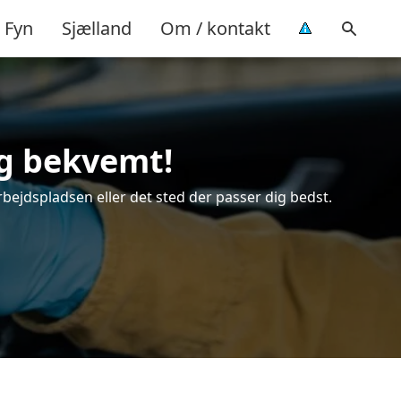
Fyn
Sjælland
Om / kontakt
og bekvemt!
rbejdspladsen eller det sted der passer dig bedst.