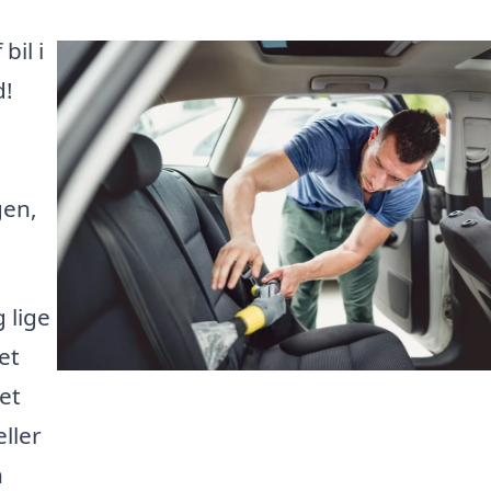
bil i
d!
gen,
 lige
et
set
ller
n