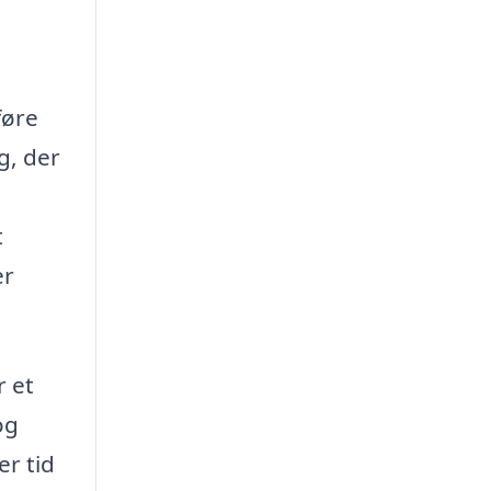
føre
g, der
t
er
r et
og
er tid