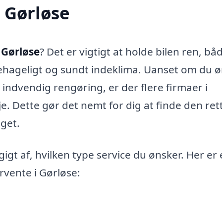
i Gørløse
i Gørløse
? Det er vigtigt at holde bilen ren, bå
 behageligt og sundt indeklima. Uanset om du 
indvendig rengøring, er der flere firmaer i
je. Dette gør det nemt for dig at finde den ret
dget.
igt af, hvilken type service du ønsker. Her er
orvente i Gørløse: