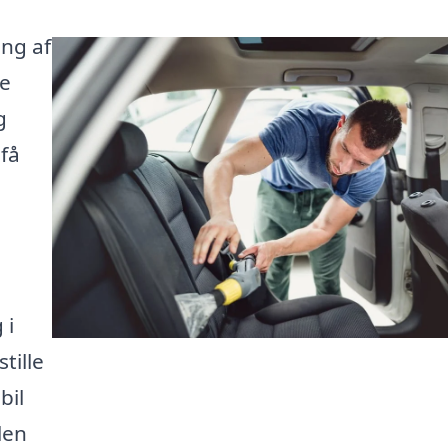
ing af
te
g
 få
 i
tille
bil
len