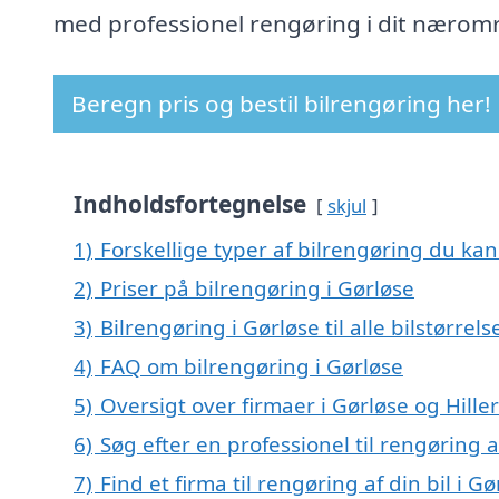
med professionel rengøring i dit nærom
Beregn pris og bestil bilrengøring her!
Indholdsfortegnelse
skjul
1)
Forskellige typer af bilrengøring du kan 
2)
Priser på bilrengøring i Gørløse
3)
Bilrengøring i Gørløse til alle bilstørre
4)
FAQ om bilrengøring i Gørløse
5)
Oversigt over firmaer i Gørløse og Hill
6)
Søg efter en professionel til rengøring a
7)
Find et firma til rengøring af din bil i