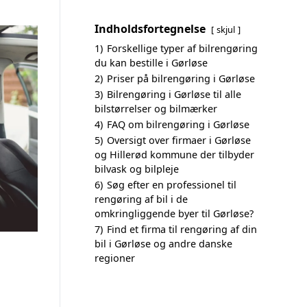
Indholdsfortegnelse
skjul
1)
Forskellige typer af bilrengøring
du kan bestille i Gørløse
2)
Priser på bilrengøring i Gørløse
3)
Bilrengøring i Gørløse til alle
bilstørrelser og bilmærker
4)
FAQ om bilrengøring i Gørløse
5)
Oversigt over firmaer i Gørløse
og Hillerød kommune der tilbyder
bilvask og bilpleje
6)
Søg efter en professionel til
rengøring af bil i de
omkringliggende byer til Gørløse?
7)
Find et firma til rengøring af din
bil i Gørløse og andre danske
regioner