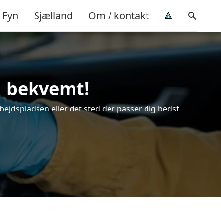
Fyn
Sjælland
Om / kontakt
og bekvemt!
rbejdspladsen eller det sted der passer dig bedst.