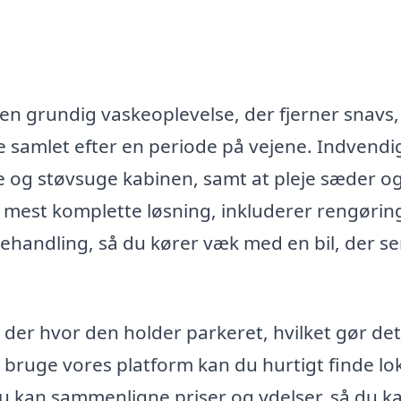
en grundig vaskeoplevelse, der fjerner snavs,
e samlet efter en periode på vejene. Indvendi
 og støvsuge kabinen, samt at pleje sæder o
 mest komplette løsning, inkluderer rengøring
ehandling, så du kører væk med en bil, der se
, der hvor den holder parkeret, hvilket gør det
at bruge vores platform kan du hurtigt finde lo
 du kan sammenligne priser og ydelser, så du k