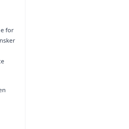
de for
ønsker
te
 en