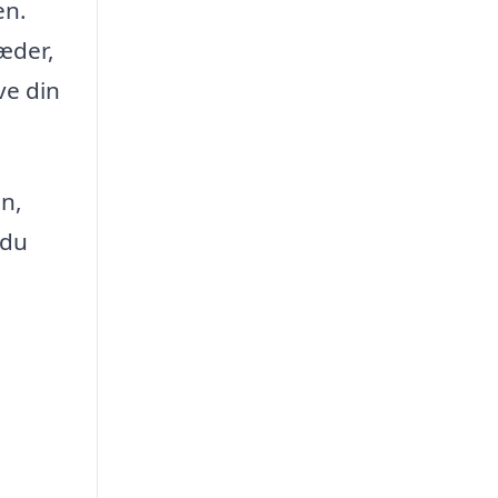
en.
læder,
ve din
n,
 du