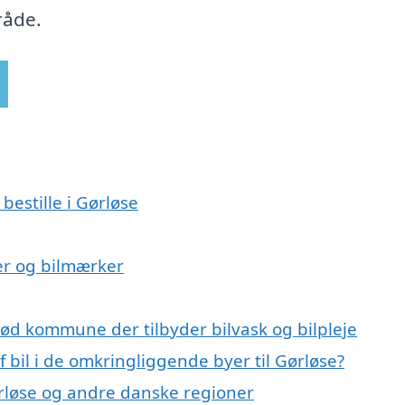
råde.
bestille i Gørløse
lser og bilmærker
erød kommune der tilbyder bilvask og bilpleje
f bil i de omkringliggende byer til Gørløse?
 Gørløse og andre danske regioner