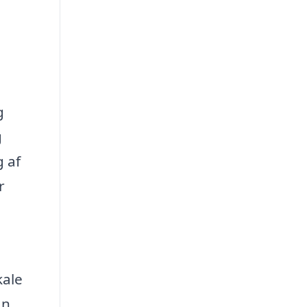
g
g
 af
r
kale
an