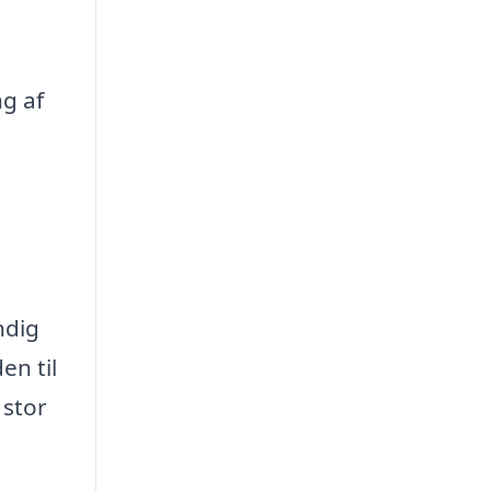
g af
ndig
en til
 stor