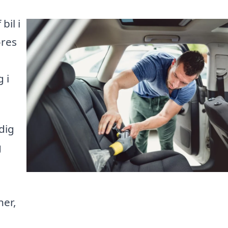
bil i
ores
 i
dig
g
ner,