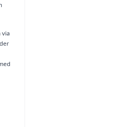
n
 via
yder
 med