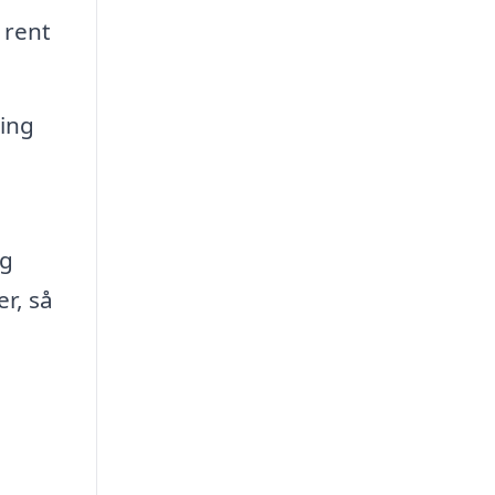
 rent
ring
ng
r, så