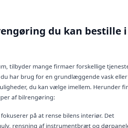
rengøring du kan bestille i
um, tilbyder mange firmaer forskellige tjeneste
 du har brug for en grundlæggende vask eller
uligheder, du kan vælge imellem. Herunder fi
per af bilrengøring:
okuserer på at rense bilens interiør. Det
gulv, rensning af instrumentbræt og dørpanel