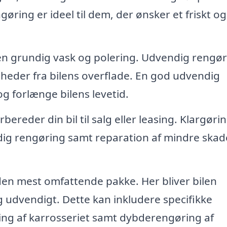
øring er ideel til dem, der ønsker et friskt og
 en grundig vask og polering. Udvendig rengø
nheder fra bilens overflade. En god udvendig
g forlænge bilens levetid.
reder din bil til salg eller leasing. Klargøri
ig rengøring samt reparation af mindre skade
den mest omfattende pakke. Her bliver bilen
 udvendigt. Dette kan inkludere specifikke
ng af karrosseriet samt dybderengøring af