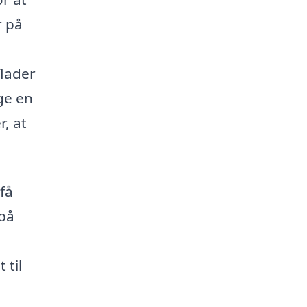
r på
flader
ge en
, at
 få
 på
 til