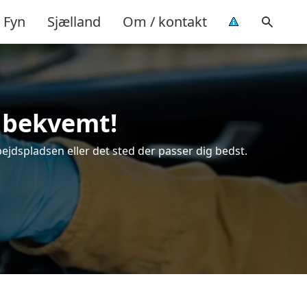
Fyn
Sjælland
Om / kontakt
g bekvemt!
bejdspladsen eller det sted der passer dig bedst.