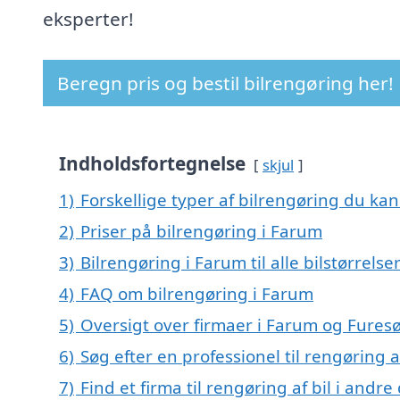
eksperter!
Beregn pris og bestil bilrengøring her!
Indholdsfortegnelse
skjul
1)
Forskellige typer af bilrengøring du kan
2)
Priser på bilrengøring i Farum
3)
Bilrengøring i Farum til alle bilstørrels
4)
FAQ om bilrengøring i Farum
5)
Oversigt over firmaer i Farum og Furesø
6)
Søg efter en professionel til rengøring 
7)
Find et firma til rengøring af bil i andr