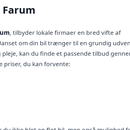
 i Farum
arum
, tilbyder lokale firmaer en bred vifte af
 Uanset om din bil trænger til en grundig udve
 pleje, kan du finde et passende tilbud genn
e priser, du kan forvente:
r du ikke blot en flot bil, men også mulighed f