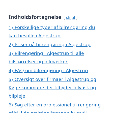
Indholdsfortegnelse
skjul
1)
Forskellige typer af bilrengøring du
kan bestille i Algestrup
2)
Priser på bilrengøring i Algestrup
3)
Bilrengøring i Algestrup til alle
bilstørrelser og bilmærker
4)
FAQ om bilrengøring i Algestrup
5)
Oversigt over firmaer i Algestrup og
Køge kommune der tilbyder bilvask og
bilpleje
6)
Søg efter en professionel til rengøring
af bil i de omkringliggende byer til