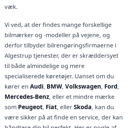
væk.
Vi ved, at der findes mange forskellige
bilmærker og -modeller på vejene, og
derfor tilbyder bilrengøringsfirmaerne i
Algestrup tjenester, der er skræddersyet
til både almindelige og mere
specialiserede køretøjer. Uanset om du
kører en
Audi
,
BMW
,
Volkswagen
,
Ford
,
Mercedes-Benz
, eller et mindre mærke
som
Peugeot
,
Fiat
, eller
Skoda
, kan du
være sikker på at finde en service, der kan
håndtere din bil perfekt. Her er nogle af