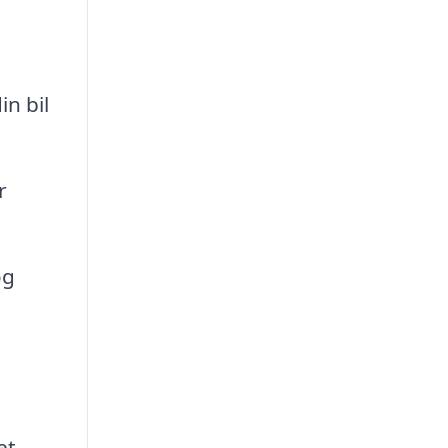
n bil
r
og
et