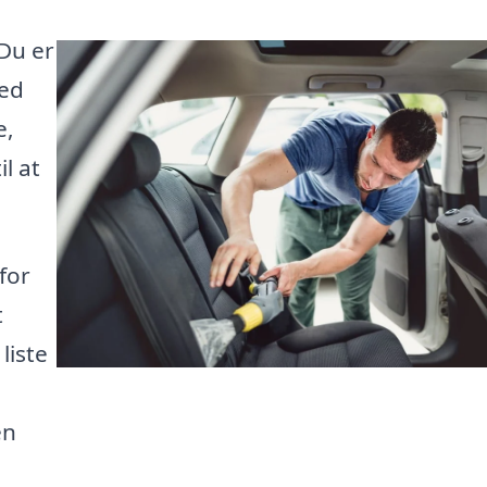
 Du er
red
e,
l at
for
t
liste
en