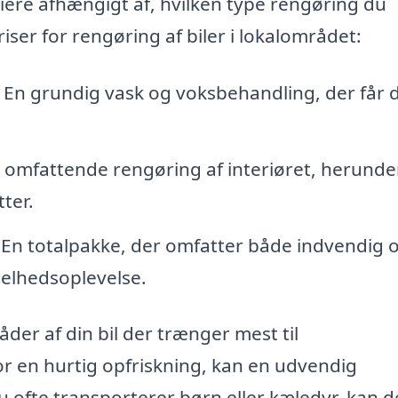
riere afhængigt af, hvilken type rengøring du
iser for rengøring af biler i lokalområdet:
 En grundig vask og voksbehandling, der får di
 omfattende rengøring af interiøret, herunde
ter.
 En totalpakke, der omfatter både indvendig 
elhedsoplevelse.
åder af din bil der trænger mest til
 en hurtig opfriskning, kan en udvendig
u ofte transporterer børn eller kæledyr, kan d