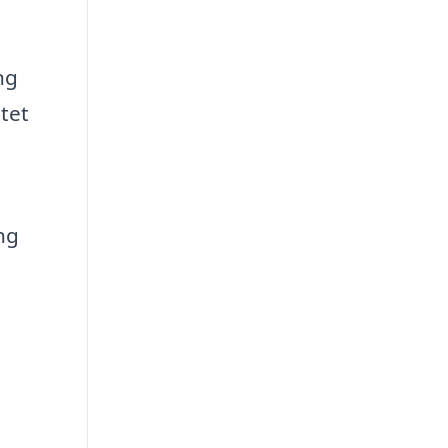
ng
tet
ng