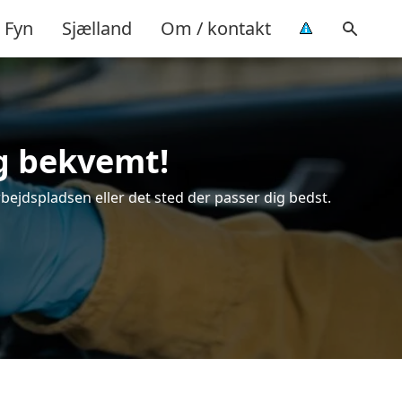
Fyn
Sjælland
Om / kontakt
og bekvemt!
rbejdspladsen eller det sted der passer dig bedst.