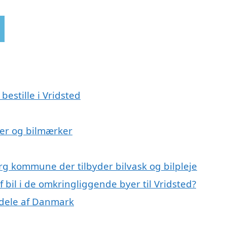
bestille i Vridsted
lser og bilmærker
org kommune der tilbyder bilvask og bilpleje
f bil i de omkringliggende byer til Vridsted?
e dele af Danmark