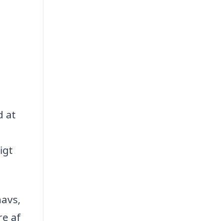
d at
igt
navs,
re af