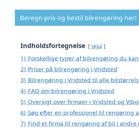
Beregn pris og bestil bilrengøring her!
Indholdsfortegnelse
skjul
1)
Forskellige typer af bilrengøring du kan 
2)
Priser på bilrengøring i Vridsted
3)
Bilrengøring i Vridsted til alle bilstørre
4)
FAQ om bilrengøring i Vridsted
5)
Oversigt over firmaer i Vridsted og Vib
6)
Søg efter en professionel til rengøring a
7)
Find et firma til rengøring af bil i andr