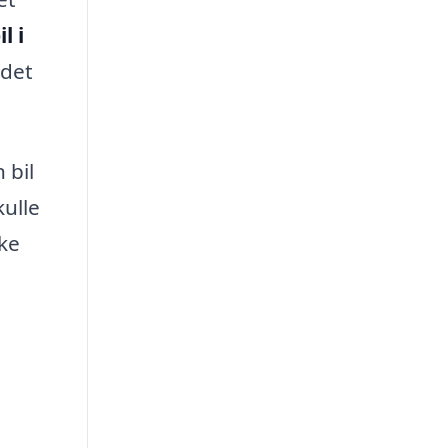
l i
ådet
 bil
kulle
kke