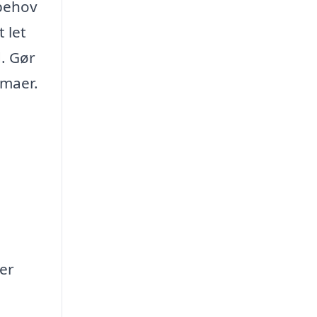
 behov
 let
d. Gør
rmaer.
der