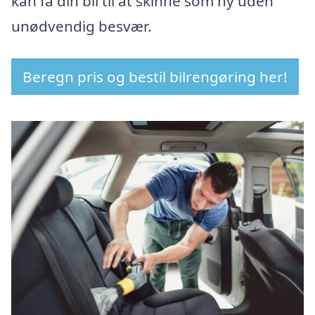
kan få din bil til at skinne som ny uden
unødvendig besvær.
Beregn pris og bestil bilrengøring her!