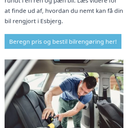
rundt i en ren og pæn bil. Læs videre for
at finde ud af, hvordan du nemt kan få din
bil rengjort i Esbjerg.
Beregn pris og bestil bilrengøring her!