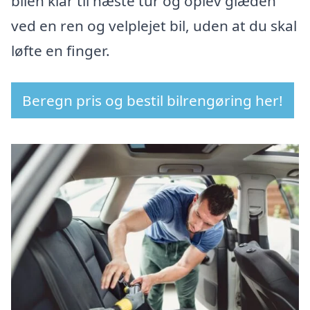
bilen klar til næste tur og oplev glæden
ved en ren og velplejet bil, uden at du skal
løfte en finger.
Beregn pris og bestil bilrengøring her!