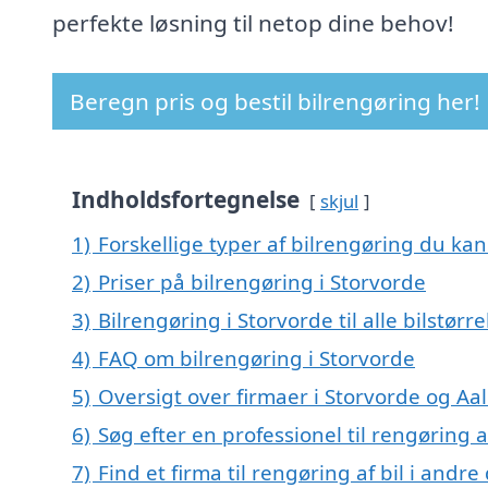
perfekte løsning til netop dine behov!
Beregn pris og bestil bilrengøring her!
Indholdsfortegnelse
skjul
1)
Forskellige typer af bilrengøring du kan 
2)
Priser på bilrengøring i Storvorde
3)
Bilrengøring i Storvorde til alle bilstør
4)
FAQ om bilrengøring i Storvorde
5)
Oversigt over firmaer i Storvorde og Aa
6)
Søg efter en professionel til rengøring a
7)
Find et firma til rengøring af bil i andr