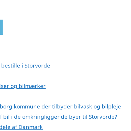
bestille i Storvorde
relser og bilmærker
lborg kommune der tilbyder bilvask og bilpleje
f bil i de omkringliggende byer til Storvorde?
e dele af Danmark