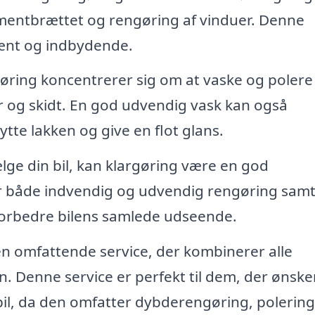
rumentbrættet og rengøring af vinduer. Denne
r pænt og indbydende.
ring koncentrerer sig om at vaske og polere
ter og skidt. En god udvendig vask kan også
tte lakken og give en flot glans.
lge din bil, kan klargøring være en god
er både indvendig og udvendig rengøring sam
forbedre bilens samlede udseende.
en omfattende service, der kombinerer alle
n. Denne service er perfekt til dem, der ønsker
bil, da den omfatter dybderengøring, polerin