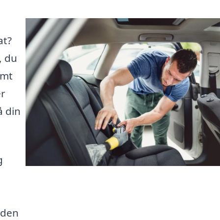
at?
, du
emt
er
å din
g
 den