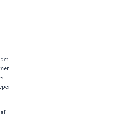
 som
rnet
er
typer
 af