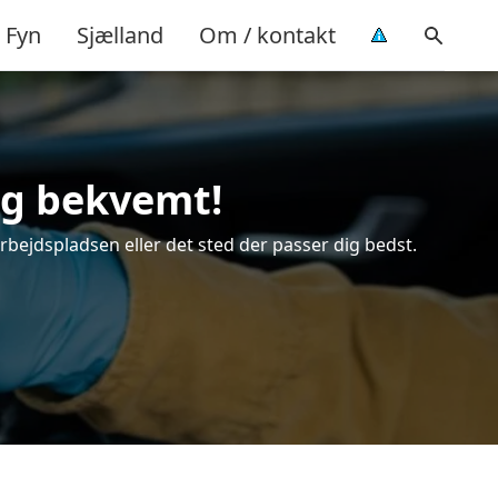
Fyn
Sjælland
Om / kontakt
 og bekvemt!
arbejdspladsen eller det sted der passer dig bedst.