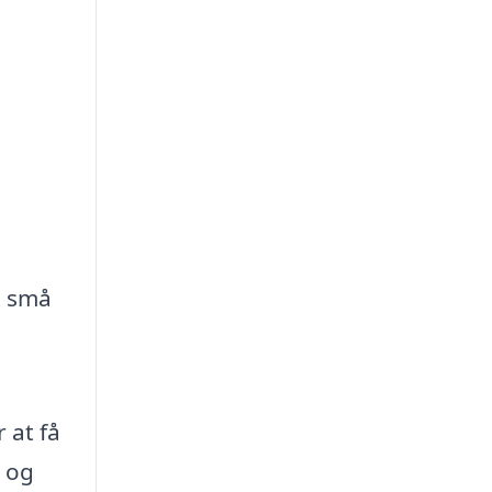
t små
 at få
g og