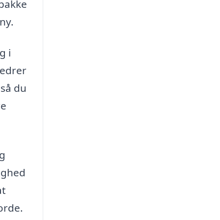
 pakke
ny.
g i
bedrer
 så du
re
og
lighed
at
orde.