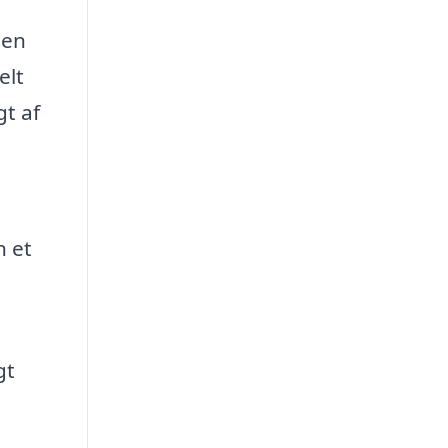
 en
elt
gt af
n et
gt