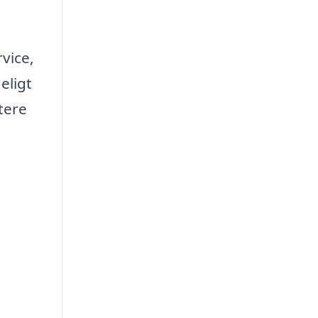
vice,
eligt
ttere