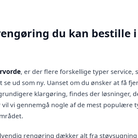
rengøring du kan bestille i
orvorde
, er der flere forskellige typer service,
 at se ud som ny. Uanset om du ønsker at få fje
 grundigere klargøring, findes der løsninger, d
er vil vi gennemgå nogle af de mest populære 
området.
vendig rengøring dækker alt fra støvsugning