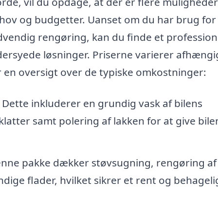
orde, vil du opdage, at der er flere muligheder
 behov og budgetter. Uanset om du har brug for
dvendig rengøring, kan du finde et profession
dersyede løsninger. Priserne varierer afhængi
er en oversigt over de typiske omkostninger:
 Dette inkluderer en grundig vask af bilens
klatter samt polering af lakken for at give bile
nne pakke dækker støvsugning, rengøring af
ige flader, hvilket sikrer et rent og behageli