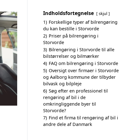
Indholdsfortegnelse
skjul
1)
Forskellige typer af bilrengøring
du kan bestille i Storvorde
2)
Priser på bilrengøring i
Storvorde
3)
Bilrengøring i Storvorde til alle
bilstørrelser og bilmærker
4)
FAQ om bilrengøring i Storvorde
5)
Oversigt over firmaer i Storvorde
og Aalborg kommune der tilbyder
bilvask og bilpleje
6)
Søg efter en professionel til
rengøring af bil i de
omkringliggende byer til
Storvorde?
7)
Find et firma til rengøring af bil i
andre dele af Danmark