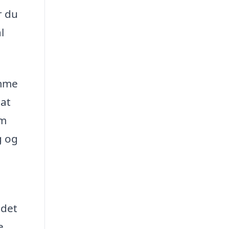
r du
l
omme
 at
em
g og
g
 det
e