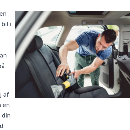
men
bil i
kan
på
 af
å en
 din
nd