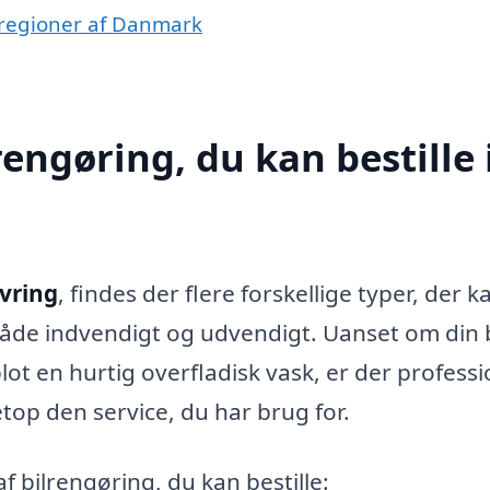
re regioner af Danmark
rengøring, du kan bestille 
øvring
, findes der flere forskellige typer, der k
e både indvendigt og udvendigt. Uanset om din b
lot en hurtig overfladisk vask, er der professi
top den service, du har brug for.
 bilrengøring, du kan bestille: