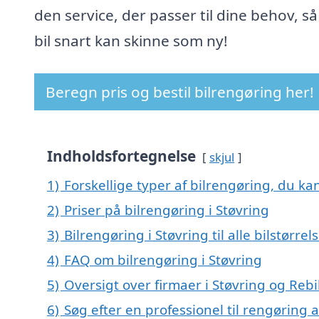
den service, der passer til dine behov, så
bil snart kan skinne som ny!
Beregn pris og bestil bilrengøring her!
Indholdsfortegnelse
skjul
1)
Forskellige typer af bilrengøring, du kan
2)
Priser på bilrengøring i Støvring
3)
Bilrengøring i Støvring til alle bilstørre
4)
FAQ om bilrengøring i Støvring
5)
Oversigt over firmaer i Støvring og Reb
6)
Søg efter en professionel til rengøring a