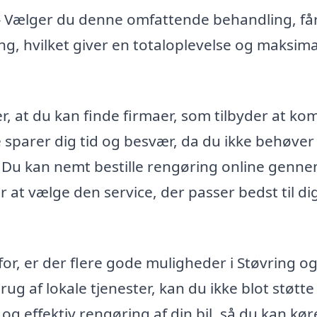
 – Vælger du denne omfattende behandling, få
, hvilket giver en totaloplevelse og maksima
er, at du kan finde firmaer, som tilbyder at k
te sparer dig tid og besvær, da du ikke behøver
rt. Du kan nemt bestille rengøring online genn
r at vælge den service, der passer bedst til di
for, er der flere gode muligheder i Støvring o
g af lokale tjenester, kan du ikke blot støtte
og effektiv rengøring af din bil, så du kan kør