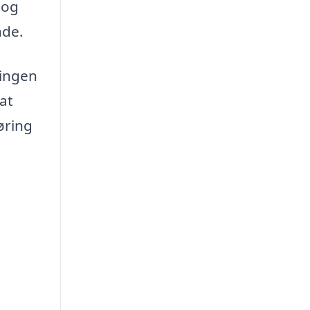
 og
nde.
ringen
at
øring