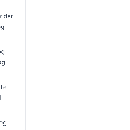
r der
og
og
og
åde
-
 og