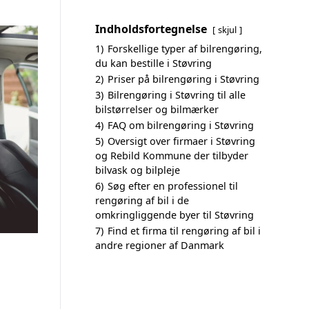
Indholdsfortegnelse
skjul
1)
Forskellige typer af bilrengøring,
du kan bestille i Støvring
2)
Priser på bilrengøring i Støvring
3)
Bilrengøring i Støvring til alle
bilstørrelser og bilmærker
4)
FAQ om bilrengøring i Støvring
5)
Oversigt over firmaer i Støvring
og Rebild Kommune der tilbyder
bilvask og bilpleje
6)
Søg efter en professionel til
rengøring af bil i de
omkringliggende byer til Støvring
7)
Find et firma til rengøring af bil i
andre regioner af Danmark