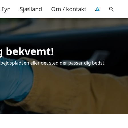
Fyn
Sjælland
Om / kontakt
og bekvemt!
rbejdspladsen eller det sted der passer dig bedst.