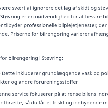
være svært at ignorere det lag af skidt og støv
 i Støvring er en nødvendighed for at bevare bi
tilbyder professionelle bilplejetjenester, der
ende. Priserne for bilrengøring varierer afhæn
for bilrengøring i Støvring:
 – Dette inkluderer grundlæggende vask og po
sekter og andre forureningsstoffer.
enne service fokuserer på at rense bilens indr
brætte, så du får et friskt og indbydende mi