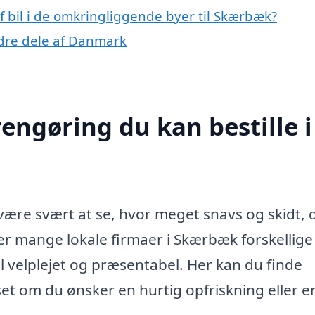
af bil i de omkringliggende byer til Skærbæk?
andre dele af Danmark
rengøring du kan bestille i
 være svært at se, hvor meget snavs og skidt, 
der mange lokale firmaer i Skærbæk forskellige
bil velplejet og præsentabel. Her kan du finde
set om du ønsker en hurtig opfriskning eller e