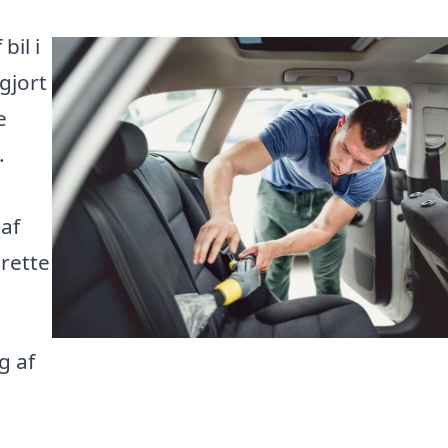
bil i
gjort
e
.
 af
 rette
g af