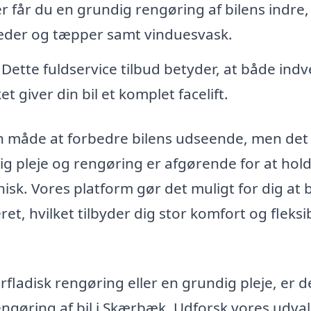
er får du en grundig rengøring af bilens indre
sæder og tæpper samt vinduesvask.
– Dette fuldservice tilbud betyder, at både ind
 giver din bil et komplet facelift.
 en måde at forbedre bilens udseende, men det
ig pleje og rengøring er afgørende for at hol
nisk. Vores platform gør det muligt for dig at
et, hvilket tilbyder dig stor komfort og fleksib
fladisk rengøring eller en grundig pleje, er d
ngøring af bil i Skærbæk. Udforsk vores udval