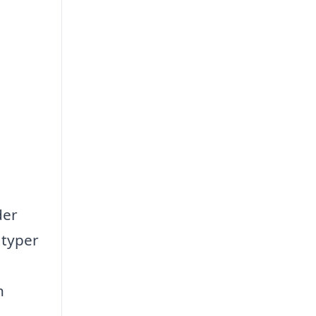
der
 typer
n