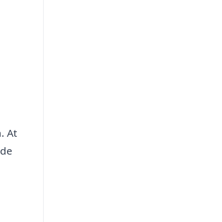
. At
nde