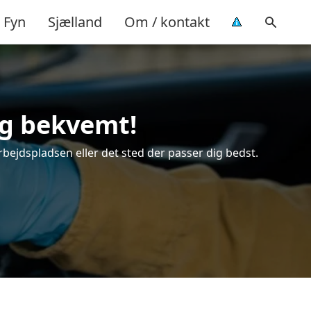
Fyn
Sjælland
Om / kontakt
og bekvemt!
rbejdspladsen eller det sted der passer dig bedst.