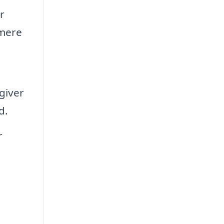
r
 mere
giver
d.
r