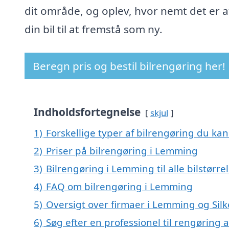
dit område, og oplev, hvor nemt det er a
din bil til at fremstå som ny.
Beregn pris og bestil bilrengøring her!
Indholdsfortegnelse
skjul
1)
Forskellige typer af bilrengøring du kan
2)
Priser på bilrengøring i Lemming
3)
Bilrengøring i Lemming til alle bilstørr
4)
FAQ om bilrengøring i Lemming
5)
Oversigt over firmaer i Lemming og Sil
6)
Søg efter en professionel til rengøring 