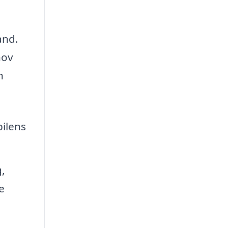
and.
hov
n
bilens
,
e