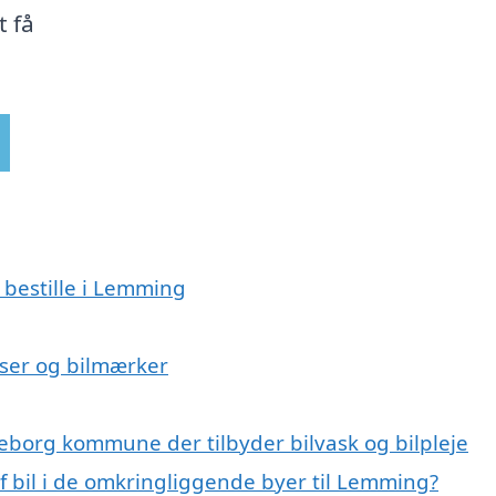
t få
 bestille i Lemming
elser og bilmærker
keborg kommune der tilbyder bilvask og bilpleje
af bil i de omkringliggende byer til Lemming?