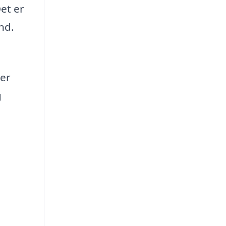
et er
nd.
der
g