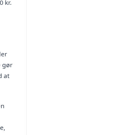
0 kr.
der
e gør
d at
en
s
e,