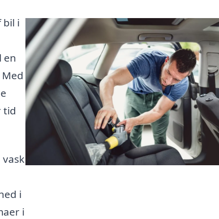
bil i
l en
. Med
ne
 tid
 vask
ned i
maer i