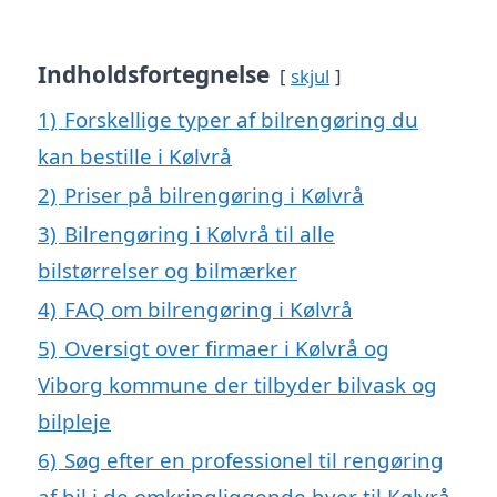
Indholdsfortegnelse
skjul
1)
Forskellige typer af bilrengøring du
kan bestille i Kølvrå
2)
Priser på bilrengøring i Kølvrå
3)
Bilrengøring i Kølvrå til alle
bilstørrelser og bilmærker
4)
FAQ om bilrengøring i Kølvrå
5)
Oversigt over firmaer i Kølvrå og
Viborg kommune der tilbyder bilvask og
bilpleje
6)
Søg efter en professionel til rengøring
af bil i de omkringliggende byer til Kølvrå