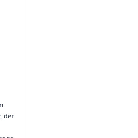
an
, der
er er