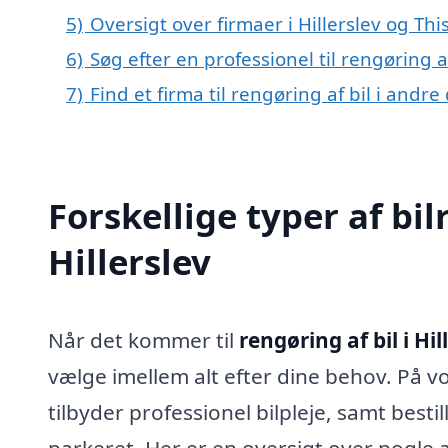
5)
Oversigt over firmaer i Hillerslev og Th
6)
Søg efter en professionel til rengøring a
7)
Find et firma til rengøring af bil i andr
Forskellige typer af bil
Hillerslev
Når det kommer til
rengøring af bil i Hil
vælge imellem alt efter dine behov. På v
tilbyder professionel bilpleje, samt besti
parkeret. Her er en oversigt over nogle 