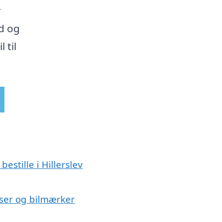
r
id og
 til
estille i Hillerslev
relser og bilmærker