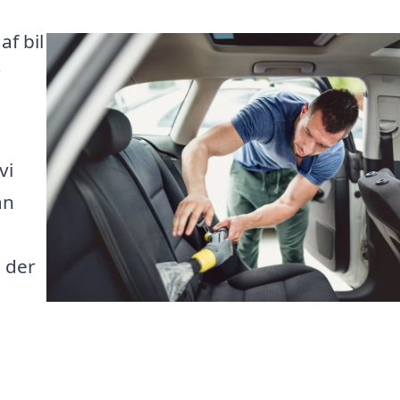
af bil
r
vi
an
 der