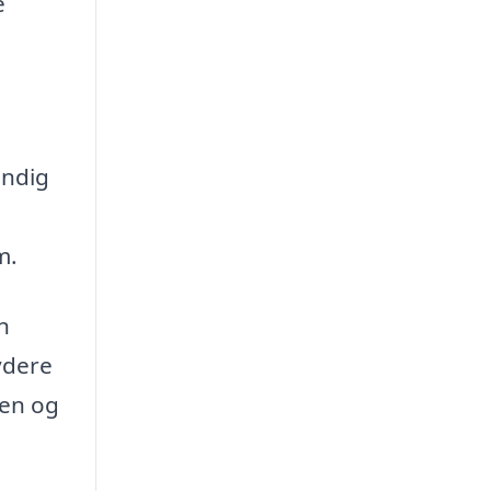
e
endig
m.
n
ydere
ren og