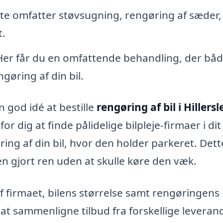
tte omfatter støvsugning, rengøring af sæder,
t.
 Her får du en omfattende behandling, der bå
øring af din bil.
 god idé at bestille
rengøring af bil i Hillersl
 dig at finde pålidelige bilpleje-firmaer i dit
ing af din bil, hvor den holder parkeret. Det
len gjort ren uden at skulle køre den væk.
f firmaet, bilens størrelse samt rengøringens
t sammenligne tilbud fra forskellige leveran