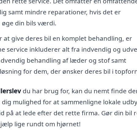
 den rette service. Det omfatter en omfattend
g samt mindre reparationer, hvis det er
 øge din bils værdi.
 at give deres bil en komplet behandling, er
e service inkluderer alt fra indvendig og udv
indvendig behandling af læder og stof samt
 løsning for dem, der ønsker deres bil i topfor
llerslev
du har brug for, kan du nemt finde de
ver dig mulighed for at sammenligne lokale udb
d på at lede efter det rette firma. Gør din bil 
hjælp lige rundt om hjørnet!