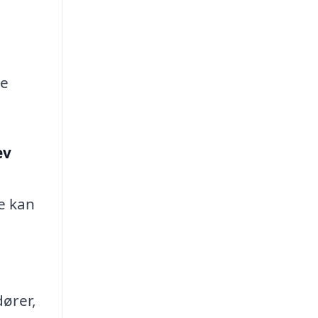
de
ev
te kan
dører,