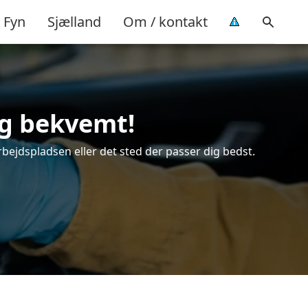
Fyn
Sjælland
Om / kontakt
 og bekvemt!
arbejdspladsen eller det sted der passer dig bedst.