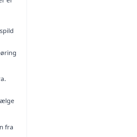
spild
gøring
a.
fælge
n fra