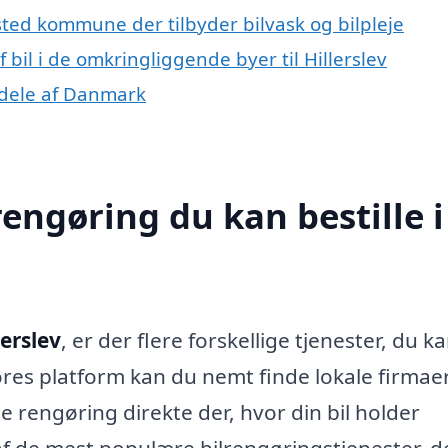
isted kommune der tilbyder bilvask og bilpleje
f bil i de omkringliggende byer til Hillerslev
e dele af Danmark
rengøring du kan bestille i
lerslev
, er der flere forskellige tjenester, du k
ores platform kan du nemt finde lokale firmaer
lle rengøring direkte der, hvor din bil holder
af de mest populære bilrengøringstjenester, d