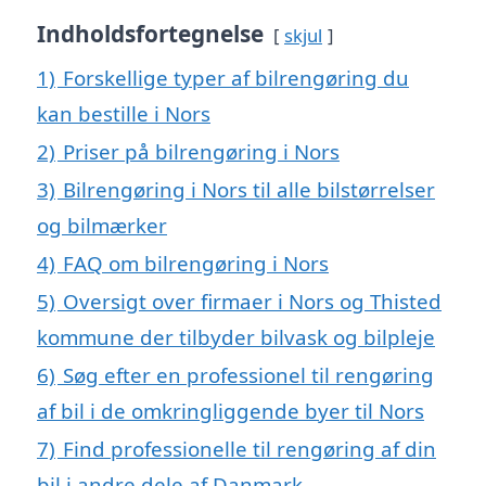
Indholdsfortegnelse
skjul
1)
Forskellige typer af bilrengøring du
kan bestille i Nors
2)
Priser på bilrengøring i Nors
3)
Bilrengøring i Nors til alle bilstørrelser
og bilmærker
4)
FAQ om bilrengøring i Nors
5)
Oversigt over firmaer i Nors og Thisted
kommune der tilbyder bilvask og bilpleje
6)
Søg efter en professionel til rengøring
af bil i de omkringliggende byer til Nors
7)
Find professionelle til rengøring af din
bil i andre dele af Danmark