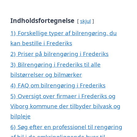
Indholdsfortegnelse
skjul
1)
Forskellige typer af bilrengøring, du
kan bestille i Frederiks
2)
Priser på bilrengøring i Frederiks
3)
Bilrengøring i Frederiks til alle
bilstørrelser og bilmærker
4)
FAQ om bilrengøring i Frederiks
5)
Oversigt over firmaer i Frederiks og
Viborg kommune der tilbyder bilvask og
bilpleje
6)
Søg efter en professionel til rengøring
af bil i de omkringliggende byer til