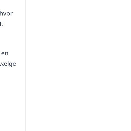
 hvor
lt
 en
 vælge