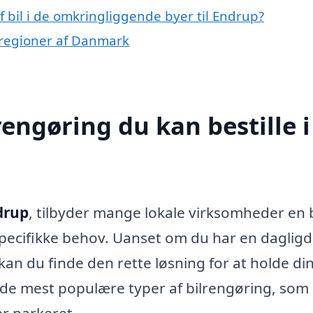
af bil i de omkringliggende byer til Endrup?
re regioner af Danmark
rengøring du kan bestille i
ndrup
, tilbyder mange lokale virksomheder en
e specifikke behov. Uanset om du har en daglig
kan du finde den rette løsning for at holde din 
 de mest populære typer af bilrengøring, som
er parkeret.