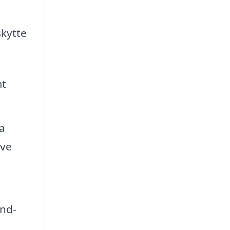
skytte
mt
ra
ive
ind-