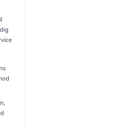
l
dig
rvice
ens
 mod
n,
ed