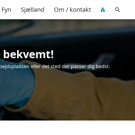
Fyn
Sjælland
Om / kontakt
g bekvemt!
bejdspladsen eller det sted der passer dig bedst.