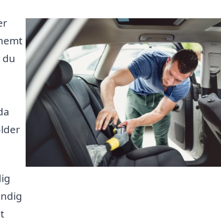
er
 nemt
å du
dda
older
dig
endig
t