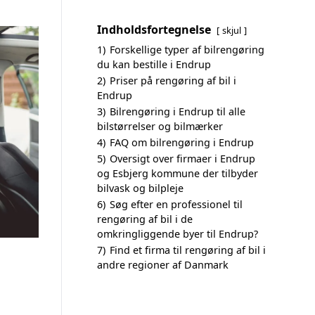
Indholdsfortegnelse
skjul
1)
Forskellige typer af bilrengøring
du kan bestille i Endrup
2)
Priser på rengøring af bil i
Endrup
3)
Bilrengøring i Endrup til alle
bilstørrelser og bilmærker
4)
FAQ om bilrengøring i Endrup
5)
Oversigt over firmaer i Endrup
og Esbjerg kommune der tilbyder
bilvask og bilpleje
6)
Søg efter en professionel til
rengøring af bil i de
omkringliggende byer til Endrup?
7)
Find et firma til rengøring af bil i
andre regioner af Danmark