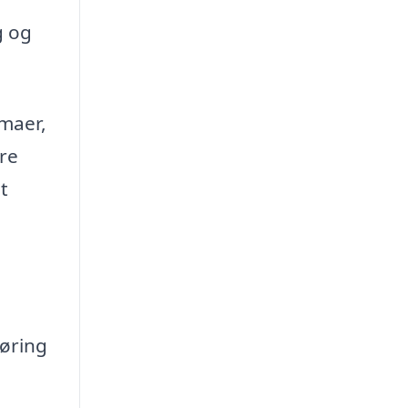
g og
rmaer,
are
t
gøring