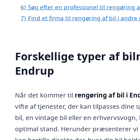
6)
Søg efter en professionel til rengøring 
7)
Find et firma til rengøring af bil i and
Forskellige typer af bil
Endrup
Når det kommer til
rengøring af bil i E
vifte af tjenester, der kan tilpasses din
bil, en vintage bil eller en erhvervsvogn, 
optimal stand. Herunder præsenterer vi
kan bestille direkte der, hvor din bil hold