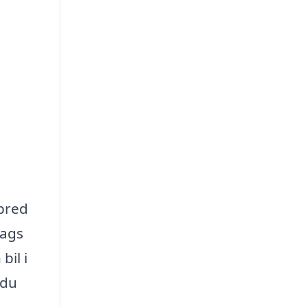
 bred
dags
bil i
 du