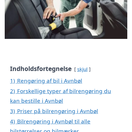
Indholdsfortegnelse
skjul
1)
Rengøring af bil i Avnbøl
2)
Forskellige typer af bilrengøring du
kan bestille i Avnbøl
3)
Priser på bilrengøring i Avnbøl
4)
Bilrengøring i Avnbøl til alle
bilstørrelser og bilmærker