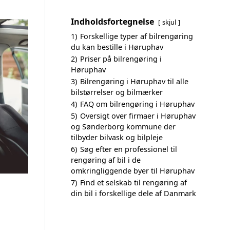
Indholdsfortegnelse
skjul
1)
Forskellige typer af bilrengøring
du kan bestille i Høruphav
2)
Priser på bilrengøring i
Høruphav
3)
Bilrengøring i Høruphav til alle
bilstørrelser og bilmærker
4)
FAQ om bilrengøring i Høruphav
5)
Oversigt over firmaer i Høruphav
og Sønderborg kommune der
tilbyder bilvask og bilpleje
6)
Søg efter en professionel til
rengøring af bil i de
omkringliggende byer til Høruphav
7)
Find et selskab til rengøring af
din bil i forskellige dele af Danmark