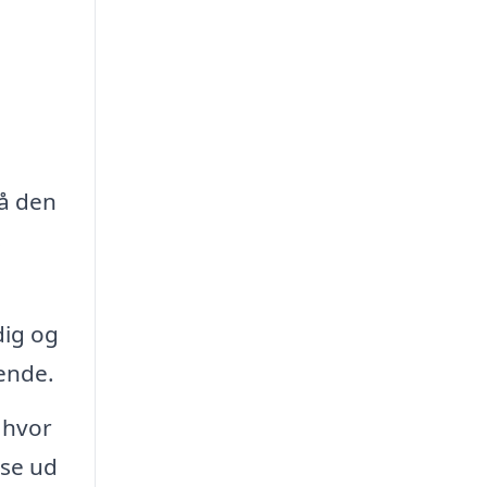
så den
s
dig og
ende.
 hvor
 se ud