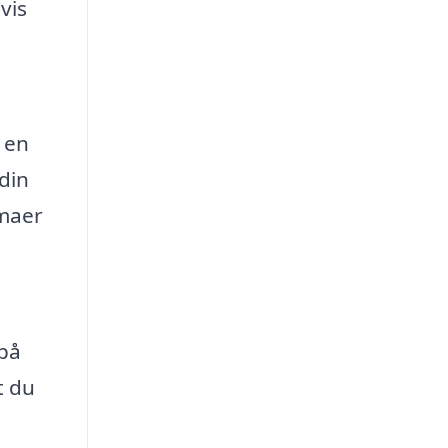
vis
l
 en
din
rmaer
 på
t du