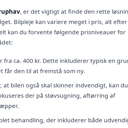
øruphav
, er det vigtigt at finde den rette løsni
et. Bilpleje kan variere meget i pris, alt efter
lt kan du forvente følgende prisniveauer for
ådet:
r fra ca. 400 kr. Dette inkluderer typisk en gr
t får den til at fremstå som ny.
 at bilen også skal skinner indvendigt, kan du
okuseres der på støvsugning, aftørring af
tæpper.
let behandling, der inkluderer både udvendi