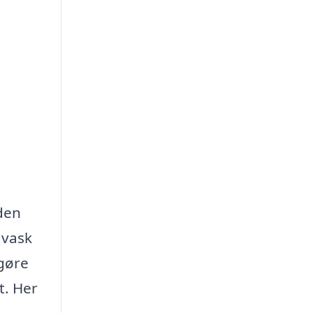
 den
 vask
 gøre
t. Her