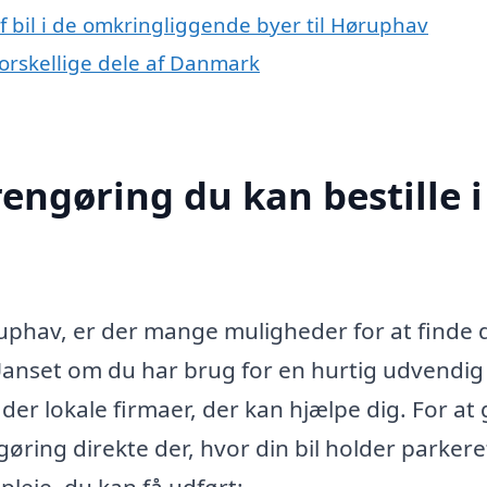
af bil i de omkringliggende byer til Høruphav
i forskellige dele af Danmark
rengøring du kan bestille i
ruphav, er der mange muligheder for at finde
. Uanset om du har brug for en hurtig udvendig
der lokale firmaer, der kan hjælpe dig. For at
øring direkte der, hvor din bil holder parkere
pleje, du kan få udført: