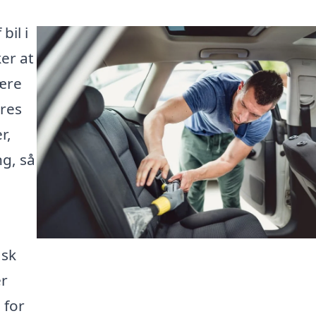
bil i
er at
være
ores
r,
ng, så
ask
er
 for