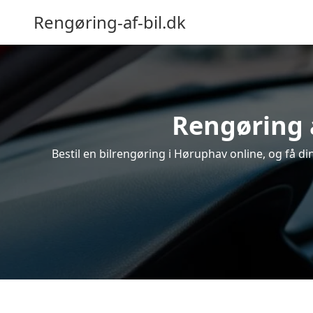
Rengøring-af-bil.dk
Rengøring 
Bestil en bilrengøring i Høruphav online, og få d