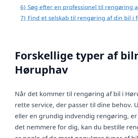
6)
Søg efter en professionel til rengøring 
7)
Find et selskab til rengøring af din bil 
Forskellige typer af bil
Høruphav
Når det kommer til rengøring af bil i Hø
rette service, der passer til dine behov
eller en grundig indvendig rengøring, er 
det nemmere for dig, kan du bestille reng
er nogle af de mest populære typer af bil