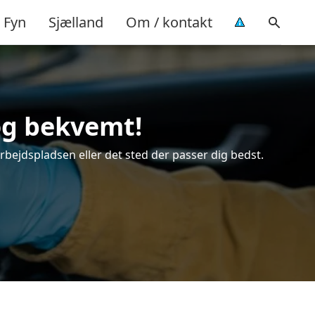
Fyn
Sjælland
Om / kontakt
og bekvemt!
rbejdspladsen eller det sted der passer dig bedst.