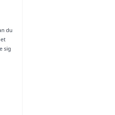
an du
det
e sig