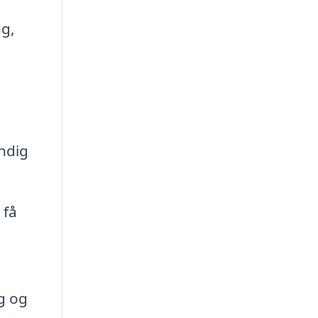
ng,
undig
 få
g og