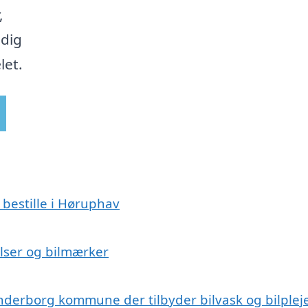
,
 dig
let.
 bestille i Høruphav
relser og bilmærker
nderborg kommune der tilbyder bilvask og bilplej