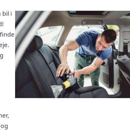
bil i
d!
finde
eje.
ng
ner,
 og