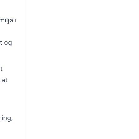
iljø i
gt og
t
 at
ring,