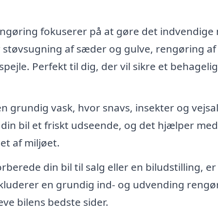
gøring fokuserer på at gøre det indvendige m
r støvsugning af sæder og gulve, rengøring af
jle. Perfekt til dig, der vil sikre et behageli
en grundig vask, hvor snavs, insekter og vejsal
din bil et friskt udseende, og det hjælper med
t af miljøet.
berede din bil til salg eller en biludstilling, er
inkluderer en grundig ind- og udvending rengø
ve bilens bedste sider.