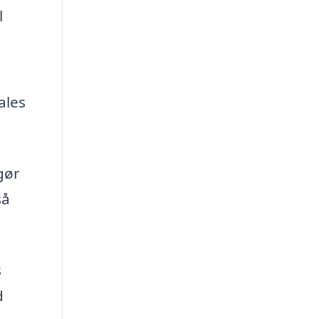
l
ales
 gør
så
s
d