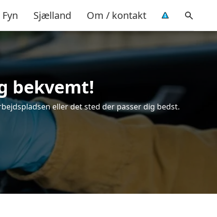
Fyn
Sjælland
Om / kontakt
og bekvemt!
rbejdspladsen eller det sted der passer dig bedst.