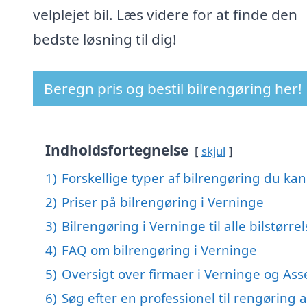
velplejet bil. Læs videre for at finde den
bedste løsning til dig!
Beregn pris og bestil bilrengøring her!
Indholdsfortegnelse
skjul
1)
Forskellige typer af bilrengøring du kan
2)
Priser på bilrengøring i Verninge
3)
Bilrengøring i Verninge til alle bilstørr
4)
FAQ om bilrengøring i Verninge
5)
Oversigt over firmaer i Verninge og Ass
6)
Søg efter en professionel til rengøring 