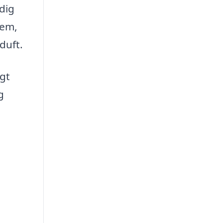
dig
dem,
duft.
igt
g