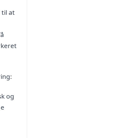
til at
få
rkeret
ring:
sk og
de