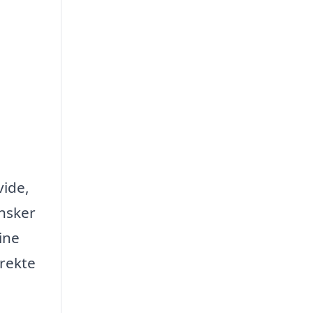
vide,
ønsker
dine
irekte