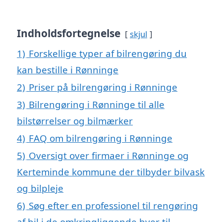
Indholdsfortegnelse
skjul
1)
Forskellige typer af bilrengøring du
kan bestille i Rønninge
2)
Priser på bilrengøring i Rønninge
3)
Bilrengøring i Rønninge til alle
bilstørrelser og bilmærker
4)
FAQ om bilrengøring i Rønninge
5)
Oversigt over firmaer i Rønninge og
Kerteminde kommune der tilbyder bilvask
og bilpleje
6)
Søg efter en professionel til rengøring
af bil i de omkringliggende byer til