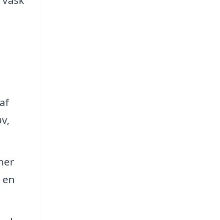
a
af
øv,
ner
å en