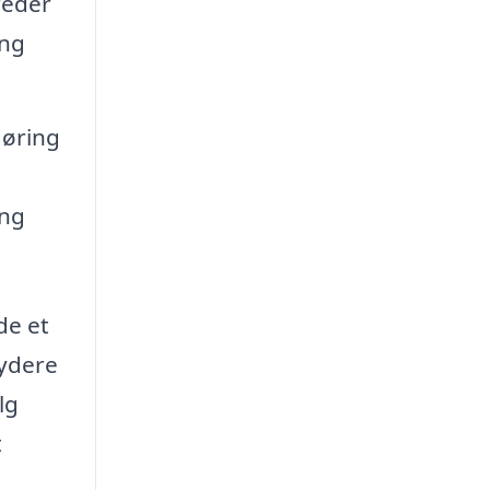
reder
ing
gøring
ing
de et
bydere
lg
t