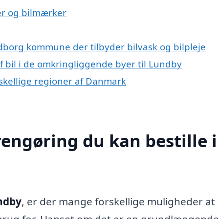
ser og bilmærker
dborg kommune der tilbyder bilvask og bilpleje
af bil i de omkringliggende byer til Lundby
forskellige regioner af Danmark
rengøring du kan bestille i
undby
, er der mange forskellige muligheder at
r brug for. Uanset om det er en grundlæggende