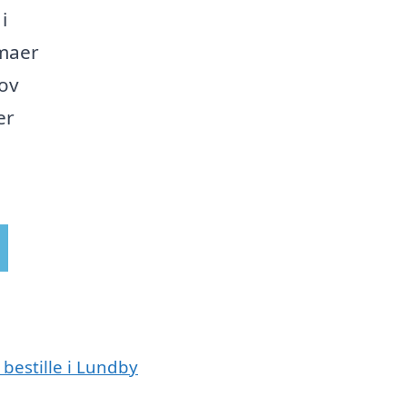
i
rmaer
hov
er
 bestille i Lundby