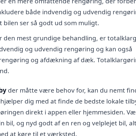
rer en mere omfattende rengøring, der forbe
an inkludere både indvendig og udvendig rengør
at bilen ser så godt ud som muligt.
 den mest grundige behandling, er totalklar
ndvendig og udvendig rengøring og kan også
rengøring og afdækning af dæk. Totalklargør
and.
by
der måtte være behov for, kan du nemt fin
 hjælper dig med at finde de bedste lokale til
ngøringen direkt i appen eller hjemmesiden. Væ
n bil, og nyd godt af en ren og velplejet bil, al
 at køre til et værksted.