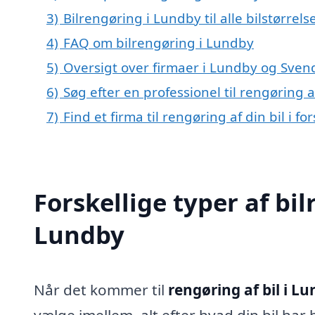
3)
Bilrengøring i Lundby til alle bilstørrel
4)
FAQ om bilrengøring i Lundby
5)
Oversigt over firmaer i Lundby og Sven
6)
Søg efter en professionel til rengøring 
7)
Find et firma til rengøring af din bil i 
Forskellige typer af bil
Lundby
Når det kommer til
rengøring af bil i L
vælge imellem, alt efter hvad din bil ha