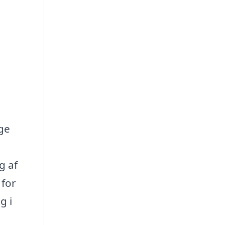
lge
g af
 for
g i