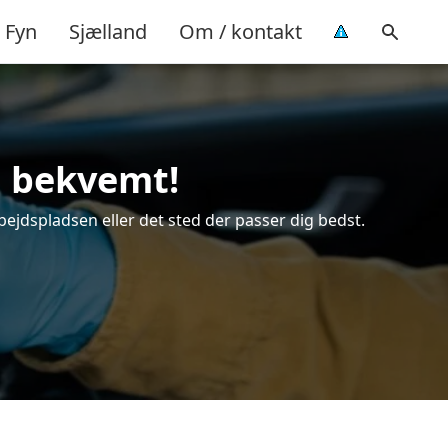
Fyn
Sjælland
Om / kontakt
g bekvemt!
bejdspladsen eller det sted der passer dig bedst.