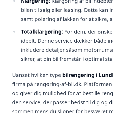
Klargøring:
Klargøring af bil indebæ
bilen til salg eller leasing. Dette k
samt polering af lakken for at sikre, 
Totalklargøring:
For dem, der ønsker
ideelt. Denne service dækker både i
inkludere detaljer såsom motorrums
sikrer, at din bil fremstår i optimal st
Uanset hvilken type
bilrengøring i Lund
firma på rengøring-af-bil.dk. Platformen
og giver dig mulighed for at bestille re
den service, der passer bedst til dig og di
sammen mens du slipper for besværet med