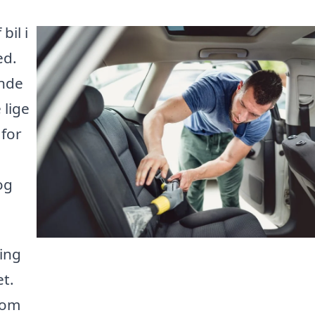
bil i
ed.
inde
 lige
 for
og
ing
et.
 om