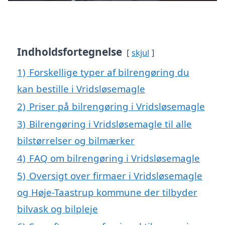
Indholdsfortegnelse
skjul
1)
Forskellige typer af bilrengøring du
kan bestille i Vridsløsemagle
2)
Priser på bilrengøring i Vridsløsemagle
3)
Bilrengøring i Vridsløsemagle til alle
bilstørrelser og bilmærker
4)
FAQ om bilrengøring i Vridsløsemagle
5)
Oversigt over firmaer i Vridsløsemagle
og Høje-Taastrup kommune der tilbyder
bilvask og bilpleje