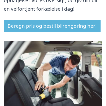
opdagelse i vores oversigt, og giv din bil
en velfortjent forkælelse i dag!
Beregn pris og bestil bilrengøring her!