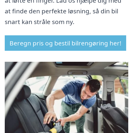
at løfte en finger. Lad os hjælpe dig med
at finde den perfekte løsning, så din bil
snart kan stråle som ny.
Beregn pris og bestil bilrengøring her!