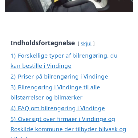
Indholdsfortegnelse
skjul
1)
Forskellige typer af bilrengøring, du
kan bestille i Vindinge
2)
Priser på bilrengøring i Vindinge
3)
Bilrengøring i Vindinge til alle
bilstørrelser og bilmærker
4)
FAQ om bilrengøring i Vindinge
5)
Oversigt over firmaer i Vindinge og
Roskilde kommune der tilbyder bilvask og