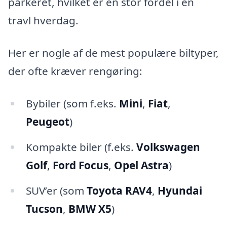
parkeret, hvilket er en stor fordel i en
travl hverdag.
Her er nogle af de mest populære biltyper,
der ofte kræver rengøring:
Bybiler (som f.eks.
Mini
,
Fiat
,
Peugeot
)
Kompakte biler (f.eks.
Volkswagen
Golf
,
Ford Focus
,
Opel Astra
)
SUV’er (som
Toyota RAV4
,
Hyundai
Tucson
,
BMW X5
)