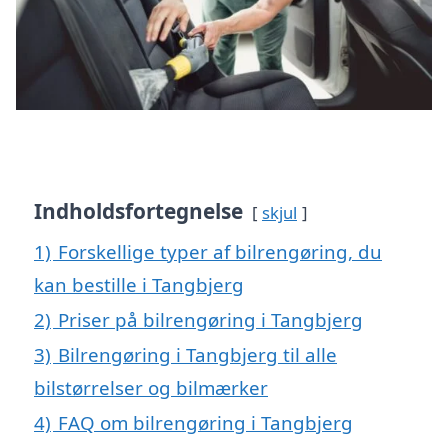
Indholdsfortegnelse
skjul
1)
Forskellige typer af bilrengøring, du
kan bestille i Tangbjerg
2)
Priser på bilrengøring i Tangbjerg
3)
Bilrengøring i Tangbjerg til alle
bilstørrelser og bilmærker
4)
FAQ om bilrengøring i Tangbjerg