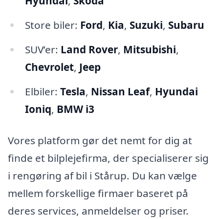
Hyundai
,
Skoda
Store biler:
Ford
,
Kia
,
Suzuki
,
Subaru
SUV’er:
Land Rover
,
Mitsubishi
,
Chevrolet
,
Jeep
Elbiler:
Tesla
,
Nissan Leaf
,
Hyundai
Ioniq
,
BMW i3
Vores platform gør det nemt for dig at
finde et bilplejefirma, der specialiserer sig
i rengøring af bil i Stårup. Du kan vælge
mellem forskellige firmaer baseret på
deres services, anmeldelser og priser.