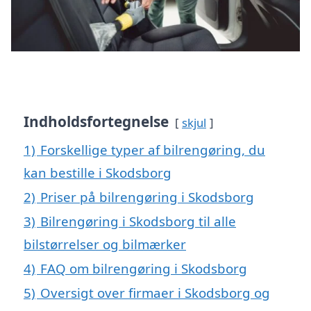
Indholdsfortegnelse
skjul
1)
Forskellige typer af bilrengøring, du
kan bestille i Skodsborg
2)
Priser på bilrengøring i Skodsborg
3)
Bilrengøring i Skodsborg til alle
bilstørrelser og bilmærker
4)
FAQ om bilrengøring i Skodsborg
5)
Oversigt over firmaer i Skodsborg og