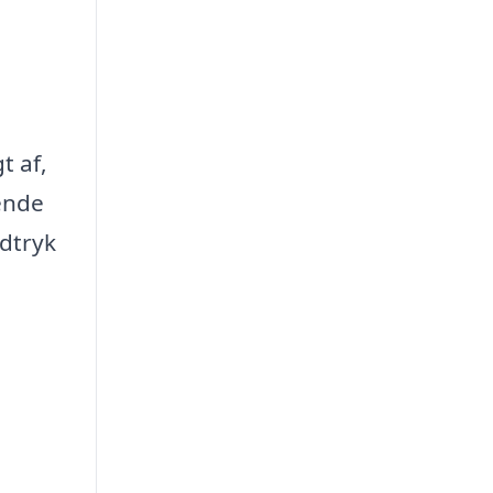
t af,
ende
ndtryk