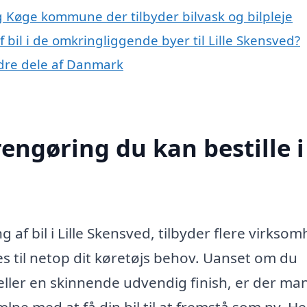
og Køge kommune der tilbyder bilvask og bilpleje
f bil i de omkringliggende byer til Lille Skensved?
andre dele af Danmark
rengøring du kan bestille i
 af bil i Lille Skensved, tilbyder flere virkso
es til netop dit køretøjs behov. Uanset om du
ller en skinnende udvendig finish, er der ma
pe med at få din bil til at fremstå som ny. He