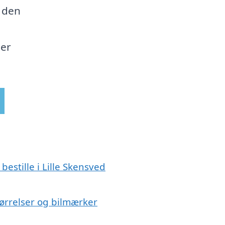
e den
der
bestille i Lille Skensved
størrelser og bilmærker