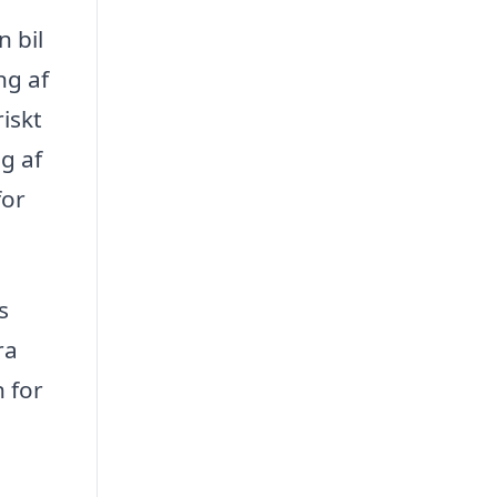
 bil
ng af
riskt
g af
for
s
ra
n for