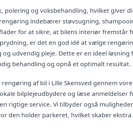
 polering og voksbehandling, hvilket giver din
g rengøring indebærer støvsugning, shampooi
ader for at sikre, at bilens interiør fremstår f
prydning, er det en god idé at vælge rengørin
 og udvendig pleje. Dette er en ideel løsning 
ndig behandling og opnå et optimalt resultat.
 rengøring af bil i Lille Skensved gennem vore
 lokale bilplejeudbydere og læse anmeldelser f
en rigtige service. Vi tilbyder også mulighede
 hvor den holder parkeret, hvilket skaber ekstra