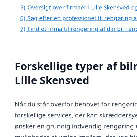
5)
Oversigt over firmaer i Lille Skensved 
6)
Søg efter en professionel til rengøring a
7)
Find et firma til rengøring af din bil i 
Forskellige typer af bil
Lille Skensved
Når du står overfor behovet for rengøring
forskellige services, der kan skræddersy
ønsker en grundig indvendig rengøring e
muligheder at vælge imellem, der kan hjæl