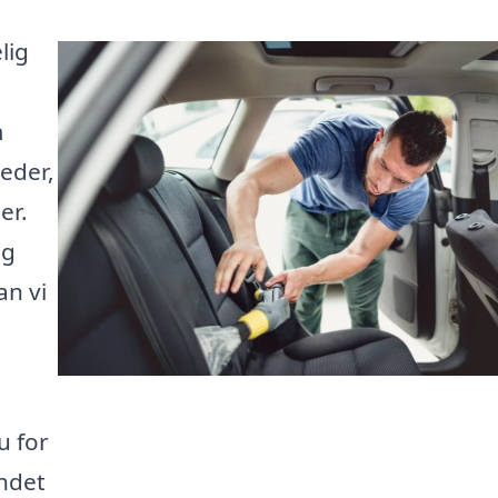
lig
m
eder,
er.
og
an vi
u for
ndet