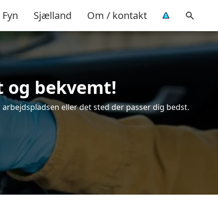
Fyn
Sjælland
Om / kontakt
mt og bekvemt!
å arbejdspladsen eller det sted der passer dig bedst.