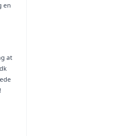
g en
ng at
.dk
kede
!