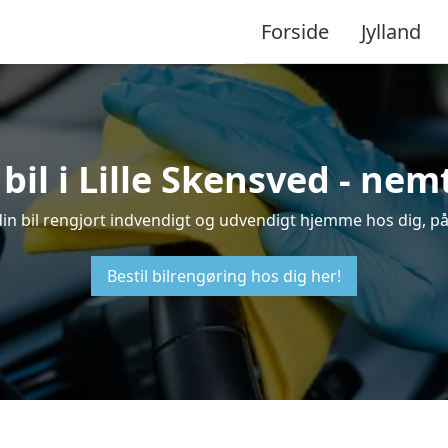
Forside
Jylland
bil i Lille Skensved - ne
å din bil rengjort indvendigt og udvendigt hjemme hos dig, p
Bestil bilrengøring hos dig her!