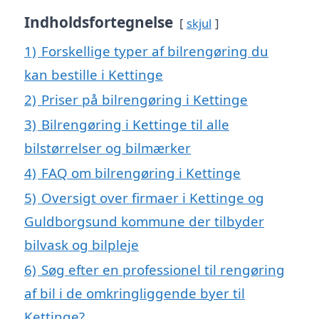
Indholdsfortegnelse
skjul
1)
Forskellige typer af bilrengøring du
kan bestille i Kettinge
2)
Priser på bilrengøring i Kettinge
3)
Bilrengøring i Kettinge til alle
bilstørrelser og bilmærker
4)
FAQ om bilrengøring i Kettinge
5)
Oversigt over firmaer i Kettinge og
Guldborgsund kommune der tilbyder
bilvask og bilpleje
6)
Søg efter en professionel til rengøring
af bil i de omkringliggende byer til
Kettinge?