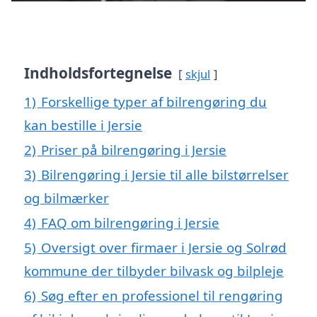
Indholdsfortegnelse
skjul
1)
Forskellige typer af bilrengøring du
kan bestille i Jersie
2)
Priser på bilrengøring i Jersie
3)
Bilrengøring i Jersie til alle bilstørrelser
og bilmærker
4)
FAQ om bilrengøring i Jersie
5)
Oversigt over firmaer i Jersie og Solrød
kommune der tilbyder bilvask og bilpleje
6)
Søg efter en professionel til rengøring