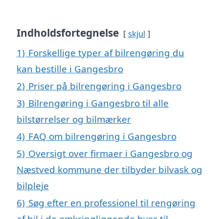
Indholdsfortegnelse
skjul
1)
Forskellige typer af bilrengøring du
kan bestille i Gangesbro
2)
Priser på bilrengøring i Gangesbro
3)
Bilrengøring i Gangesbro til alle
bilstørrelser og bilmærker
4)
FAQ om bilrengøring i Gangesbro
5)
Oversigt over firmaer i Gangesbro og
Næstved kommune der tilbyder bilvask og
bilpleje
6)
Søg efter en professionel til rengøring
af bil i de omkringliggende byer til