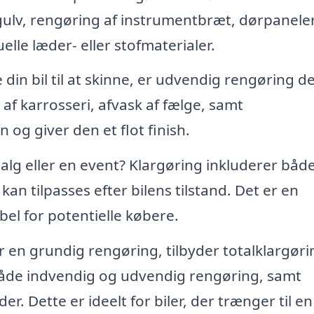
gulv, rengøring af instrumentbræt, dørpanele
lle læder- eller stofmaterialer.
 din bil til at skinne, er udvendig rengøring d
af karrosseri, afvask af fælge, samt
og giver den et flot finish.
l salg eller en event? Klargøring inkluderer båd
n tilpasses efter bilens tilstand. Det er en
el for potentielle købere.
 en grundig rengøring, tilbyder totalklargøri
både indvendig og udvendig rengøring, samt
r. Dette er ideelt for biler, der trænger til en