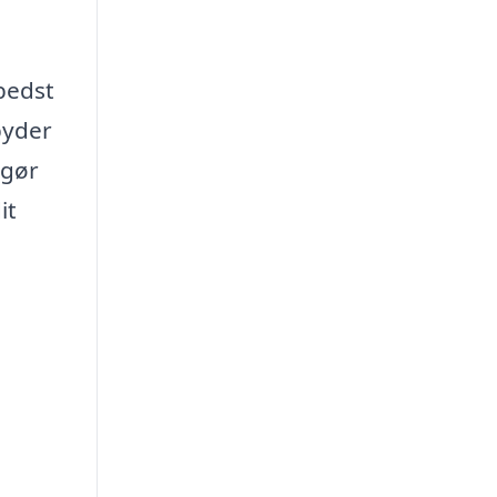
 bedst
byder
 gør
it