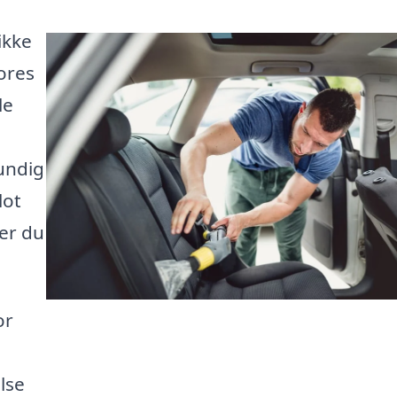
ikke
ores
le
undig
lot
der du
or
else