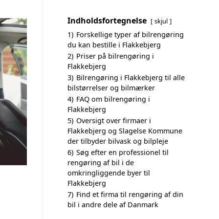
Indholdsfortegnelse
skjul
1)
Forskellige typer af bilrengøring
du kan bestille i Flakkebjerg
2)
Priser på bilrengøring i
Flakkebjerg
3)
Bilrengøring i Flakkebjerg til alle
bilstørrelser og bilmærker
4)
FAQ om bilrengøring i
Flakkebjerg
5)
Oversigt over firmaer i
Flakkebjerg og Slagelse Kommune
der tilbyder bilvask og bilpleje
6)
Søg efter en professionel til
rengøring af bil i de
omkringliggende byer til
Flakkebjerg
7)
Find et firma til rengøring af din
bil i andre dele af Danmark