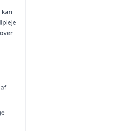
u kan
lpleje
 over
 af
ge