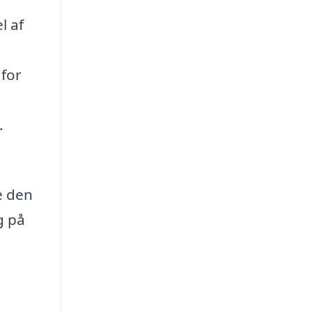
l af
 for
.
e den
g på