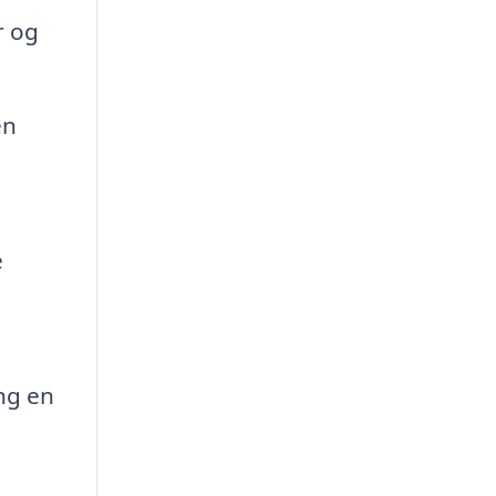
r og
en
e
ng en