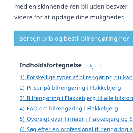
med en skinnende ren bil uden besvær –
videre for at opdage dine muligheder.
Beregn pris og bestil bilrengøring her!
Indholdsfortegnelse
skjul
1)
Forskellige typer af bilrengøring du kan 
2)
Priser på bilrengøring i Flakkebjerg
3)
Bilrengøring i Flakkebjerg til alle bilst
4)
FAQ om bilrengøring i Flakkebjerg
5)
Oversigt over firmaer i Flakkebjerg og 
6)
Søg efter en professionel til rengøring a