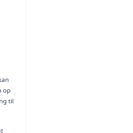
 kan
n op
g til
et