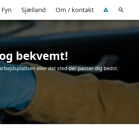
Fyn
Sjælland
Om / kontakt
t og bekvemt!
arbejdspladsen eller det sted der passer dig bedst.