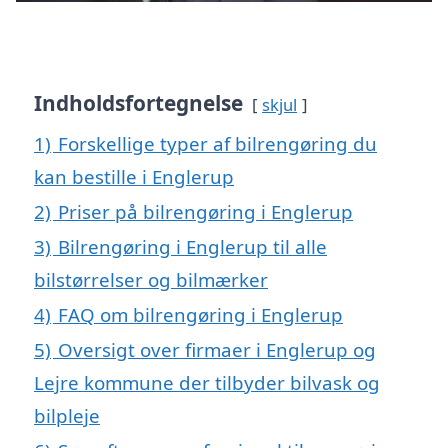
Indholdsfortegnelse
skjul
1)
Forskellige typer af bilrengøring du
kan bestille i Englerup
2)
Priser på bilrengøring i Englerup
3)
Bilrengøring i Englerup til alle
bilstørrelser og bilmærker
4)
FAQ om bilrengøring i Englerup
5)
Oversigt over firmaer i Englerup og
Lejre kommune der tilbyder bilvask og
bilpleje