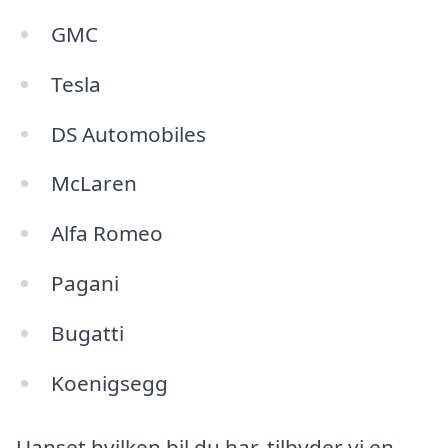
GMC
Tesla
DS Automobiles
McLaren
Alfa Romeo
Pagani
Bugatti
Koenigsegg
Uanset hvilken bil du har, tilbyder vi en