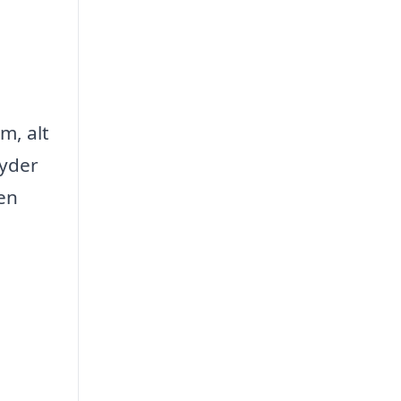
m, alt
byder
 en