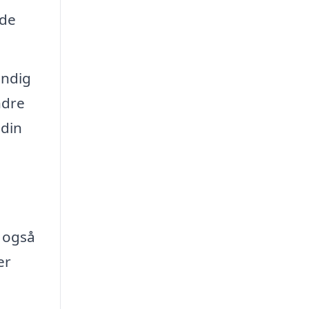
 de
endig
ndre
 din
 også
er