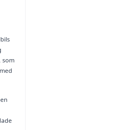
bils
g
, som
ermed
den
flade