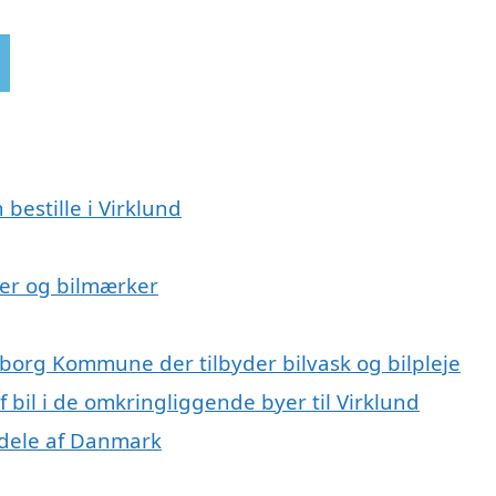
 bestille i Virklund
lser og bilmærker
keborg Kommune der tilbyder bilvask og bilpleje
f bil i de omkringliggende byer til Virklund
e dele af Danmark