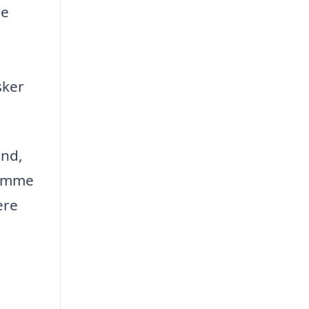
ge
sker
und,
 komme
ere