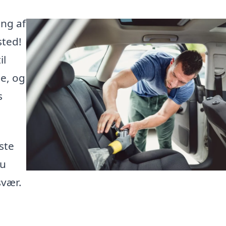
ing af
sted!
il
je, og
s
ste
du
svær.