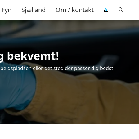
Fyn
Sjælland
Om / kontakt
og bekvemt!
rbejdspladsen eller det sted der passer dig bedst.