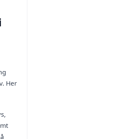
i
ing
v. Her
s,
amt
så