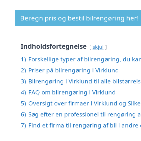
Beregn pris og bestil bilrengøring her!
Indholdsfortegnelse
skjul
1)
Forskellige typer af bilrengøring, du kan
2)
Priser på bilrengøring i Virklund
3)
Bilrengøring i Virklund til alle bilstørre
4)
FAQ om bilrengøring i Virklund
5)
Oversigt over firmaer i Virklund og Sil
6)
Søg efter en professionel til rengøring a
7)
Find et firma til rengøring af bil i andr