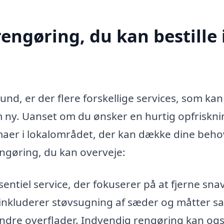
rengøring, du kan bestille 
lund, er der flere forskellige services, som kan
om ny. Uanset om du ønsker en hurtig opfriskn
rmaer i lokalområdet, der kan dække dine beho
engøring, du kan overveje:
entiel service, der fokuserer på at fjerne snav
et inkluderer støvsugning af sæder og måtter s
ndre overflader. Indvendig rengøring kan og