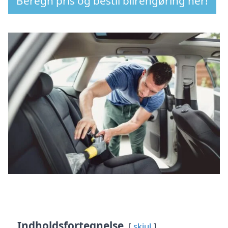
Beregn pris og bestil bilrengøring her!
Indholdsfortegnelse
skjul