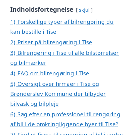
Indholdsfortegnelse
skjul
1)
Forskellige typer af bilrengøring du
kan bestille i Tise
2)
Priser på bilrengøring i Tise
3)
Bilrengøring i Tise til alle bilstørrelser
og bilmærker
4)
FAQ om bilrengøring i Tise
5)
Oversigt over firmaer i Tise og
Brønderslev Kommune der tilbyder
bilvask og bilpleje
6)
Søg efter en professionel til rengøring
af bil i de omkringliggende byer til Tise?
7)
Find et firma til rengøring af bil i andre